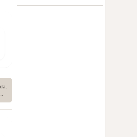
da,
,…