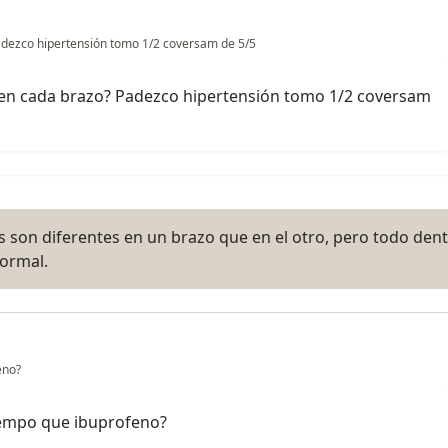
Padezco hipertensión tomo 1/2 coversam de 5/5
n en cada brazo? Padezco hipertensión tomo 1/2 coversam
s son diferentes en un brazo que en el otro, pero todo den
normal.
eno?
iempo que ibuprofeno?