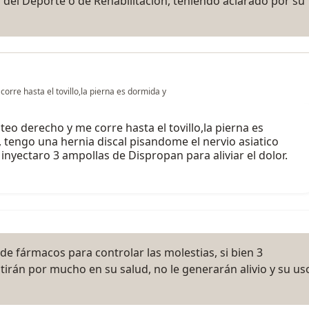
del Deporte o de Rehabilitación, teniendo aclarado por su
corre hasta el tovillo,la pierna es dormida y
uteo derecho y me corre hasta el tovillo,la pierna es
tengo una hernia discal pisandome el nervio asiatico
yectaro 3 ampollas de Dispropan para aliviar el dolor.
po de fármacos para controlar las molestias, si bien 3
irán por mucho en su salud, no le generarán alivio y su us