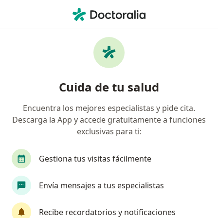
Men
Pediatra • Benito Juárez, Distrito Federal DF
Filtros
Seguro:
GNP Seguros
Pediatras recomendados de GNP Seguros
Cuida de tu salud
en Benito Juárez
Encuentra los mejores especialistas y pide cita.
Descarga la App y accede gratuitamente a funciones
exclusivas para ti:
Gestiona tus visitas fácilmente
Envía mensajes a tus especialistas
Destacado
Dra. Gabriela Mendoza Alvarez
Recibe recordatorios y notificaciones
Pediatra