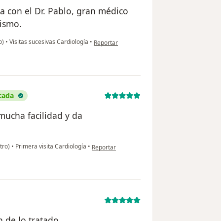
a con el Dr. Pablo, gran médico
ismo.
en opinión del usuario Fernanda Echenausia
o)
•
Visitas sucesivas Cardiología
•
Reportar
icada
mucha facilidad y da
en opinión del usuario Antonio Carrillo Bautista
ntro)
•
Primera visita Cardiología
•
Reportar
n de lo tratado