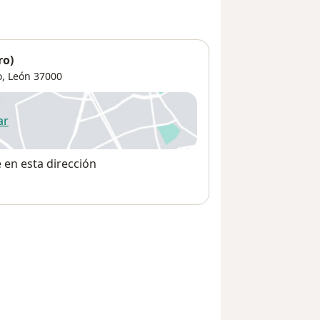
ro)
o
,
León
37000
ar
 abre en una nueva pestaña
e en esta dirección