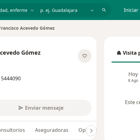
dad, enfermedad o nombre
p. ej. Guadalajara
Iniciar
Francisco Acevedo Gómez
 ciudad
 Acevedo Gómez
Visita 
Visita p
re las especializaciones
Hoy
0 5444090
8 Ago
Este c
Enviar mensaje
nsultorios
Aseguradoras
Opiniones (14)