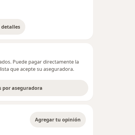
detalles
bre la dirección
ivados. Puede pagar directamente la
alista que acepte su aseguradora.
as por aseguradora
Agregar tu opinión