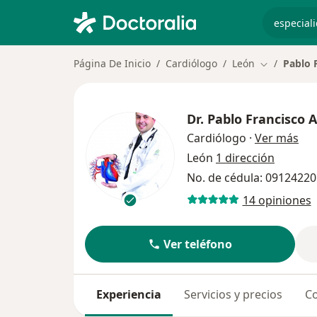
especiali
Página De Inicio
Cardiólogo
León
Pablo 
Cambiar de
Dr.
Pablo Francisco
sob
Cardiólogo
·
Ver más
León
1 dirección
No. de cédula: 0912422
14 opiniones
Ver teléfono
Experiencia
Servicios y precios
Co