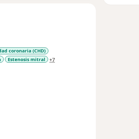
ad coronaria (CHD)
a11y_sr_more_diseases
a
Estenosis mitral
+7