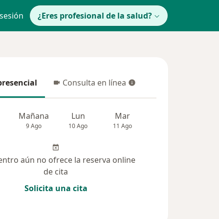
 sesión
¿Eres profesional de la salud?
presencial
Consulta en línea
resencial
Consulta en línea
Mañana
Lun
Mar
Mié
Jue
9 Ago
10 Ago
11 Ago
12 Ago
13 Ag
entro aún no ofrece la reserva online
de cita
Solicita una cita