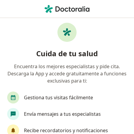
Men
Cardiólogo • León, Guanajuato
Filtros
Seguro:
MAPFRE
M
Cardiólogos recomendados de MAPFRE en
Cuida de tu salud
León
Encuentra los mejores especialistas y pide cita.
Descarga la App y accede gratuitamente a funciones
exclusivas para ti:
Gestiona tus visitas fácilmente
Envía mensajes a tus especialistas
Dr. Gabriel Fernandez Yañez
·
Ver más
Cardiólogo
Recibe recordatorios y notificaciones
143 opiniones