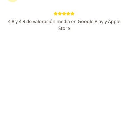
Especialista de confianza
Boulevard Jorge Vértiz Campero 761, León
•
Mapa
4.8 y 4.9 de valoración media en Google Play y Apple
Hospital Christus Muguerza
Store
Acepta MAPFRE
Visita Cardiología
Este especialista no ofrece reserva de cita en línea en esta dirección.
Solicita una cita