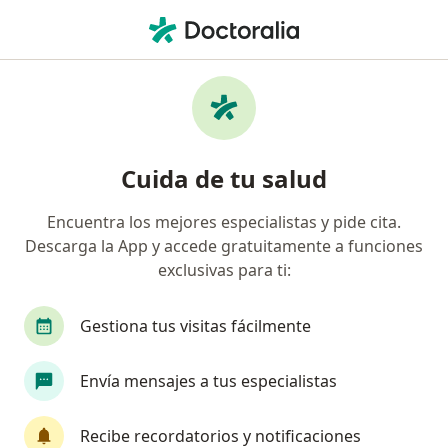
Men
Arritmias • León, Guanajuato
Filtros
• 1
Seguro
Mapa
Especialistas en Arritmias en León
Cuida de tu salud
Encuentra los mejores especialistas y pide cita.
¿Qué especialidad estás buscando?
Descarga la App y accede gratuitamente a funciones
Cardiólogo
Médico general
Internista
exclusivas para ti:
Gestiona tus visitas fácilmente
Envía mensajes a tus especialistas
Recibe recordatorios y notificaciones