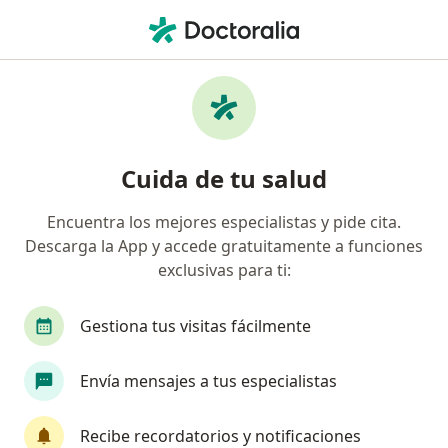
Men
Cardiólogo • León, Guanajuato
Filtros
Seguro:
BBVA Seguros
Cardiólogos recomendados de BBVA
Cuida de tu salud
Seguros en León
Encuentra los mejores especialistas y pide cita.
Descarga la App y accede gratuitamente a funciones
exclusivas para ti:
Gestiona tus visitas fácilmente
Envía mensajes a tus especialistas
Dr. Gabriel Fernandez Yañez
·
Ver más
Cardiólogo
Recibe recordatorios y notificaciones
143 opiniones