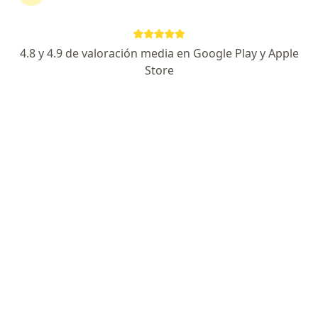
Especialista de confianza
Boulevard Jorge Vértiz Campero 761, León
•
Mapa
4.8 y 4.9 de valoración media en Google Play y Apple
Hospital Christus Muguerza
Store
Acepta BBVA Seguros
Visita Cardiología
Este especialista no ofrece reserva de cita en línea en esta dirección.
Solicita una cita
Especialistas disponibles
Estos especialistas se encuentran fuera de León,
Guanajuato, en zonas cercanas a tu búsqueda