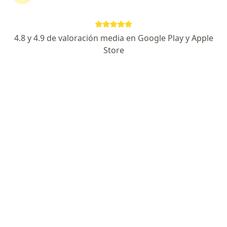
Dirección
En línea
4.8 y 4.9 de valoración media en Google Play y Apple
Calle Cruz Verde 186, Guadalajara
•
Mapa
Store
Consultorio privado
Primera visita Otorrinolaringología
$800
Este especialista no ofrece reserva de cita en línea en esta dirección.
Solicita una cita