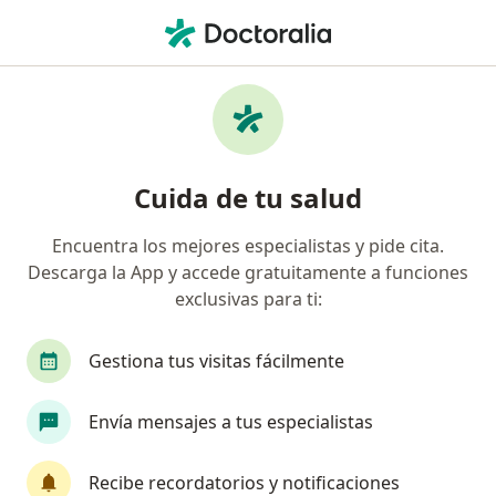
Men
Otorrinolaringólogo • Colomos Providencia, Guadalajara, Jalisco
Filtros
Seguro
Mapa
Otorrinolaringólogos en Colomos
Cuida de tu salud
Providencia, Guadalajara
Encuentra los mejores especialistas y pide cita.
Descarga la App y accede gratuitamente a funciones
exclusivas para ti:
Gestiona tus visitas fácilmente
Envía mensajes a tus especialistas
Dr. Iván Salas
·
Ver más
Otorrinolaringólogo
Recibe recordatorios y notificaciones
72 opiniones