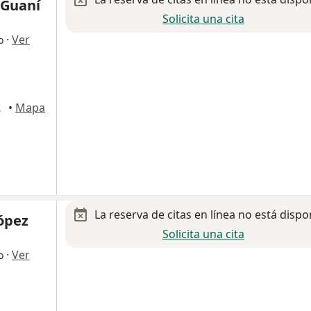
 Guaní
Solicita una cita
·
Ver
o
Querétaro
•
Mapa
La reserva de citas en línea no está dispo
López
Solicita una cita
·
Ver
o