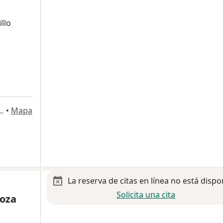
illo
Num. 111-A, Santiago de Querétaro
•
Mapa
La reserva de citas en línea no está dispo
Solicita una cita
doza