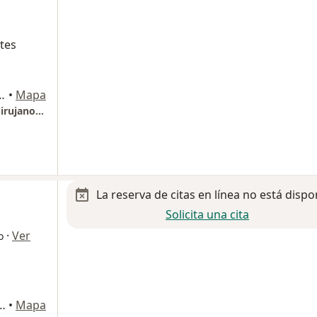
tes
 302-torre 3, Querétaro
•
Mapa
Dr. Alejandro Hernández - Traumatólogo y Cirujano Articular - BoneCare
La reserva de citas en línea no está dispo
Solicita una cita
·
Ver
o
a Arrioja 4060, San Pablo,, Querétaro
•
Mapa