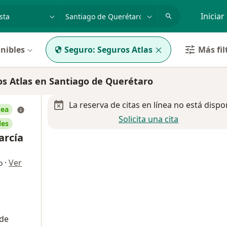
dad, enfermedad o nombre
p. ej. Guadalajara
Iniciar
nibles
Seguro:
Seguros Atlas
Más fil
s Atlas en Santiago de Querétaro
La reserva de citas en línea no está dispo
nea
Solicita una cita
les
arcía
·
Ver
o
 de