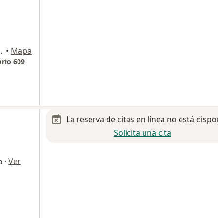
intana 4060, Querétaro
•
Mapa
rio 609
La reserva de citas en línea no está dispo
Solicita una cita
·
Ver
o