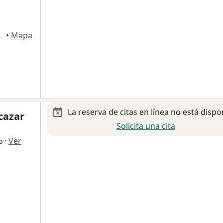
uerétaro
•
Mapa
La reserva de citas en línea no está dispo
lcazar
Solicita una cita
·
Ver
o