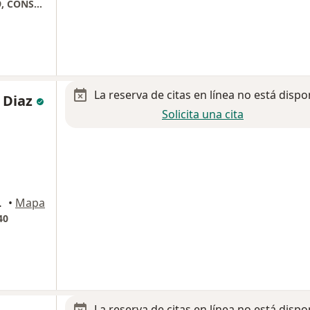
HOSPITAL STAR MEDICA QUERETARO, PISO 9, CONSULTORIO 921
La reserva de citas en línea no está dispo
l Diaz
Solicita una cita
 de Querétaro
•
Mapa
40
La reserva de citas en línea no está dispo