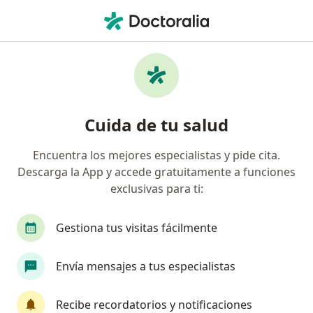
Men
Ortopedista • México Oriente, Mérida, Yucatán
Filtros
Seguro
Mapa
Ortopedistas en México Oriente, Mérida
Cuida de tu salud
Encuentra los mejores especialistas y pide cita.
Descarga la App y accede gratuitamente a funciones
exclusivas para ti:
Gestiona tus visitas fácilmente
Dr. Oscar Verduzco
Envía mensajes a tus especialistas
·
Ver más
Ortopedista, Traumatólogo
109 opiniones
Recibe recordatorios y notificaciones