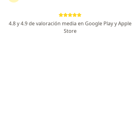
Av. Correa Rachó 34, Mérida
•
Mapa
HOSPITAL MEDIMAC CONSULTORIO 23
Visita Ortopedia
$1,000
4.8 y 4.9 de valoración media en Google Play y Apple
Este especialista no ofrece reserva de cita en línea en esta dirección.
Store
Solicita una cita
Dr. Normando de Jesús Rivera Canul
Ortopedista
73 opiniones