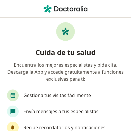
Men
Ortopedista • Miraflores, Mérida, Yucatán
Filtros
Seguro
Mapa
Ortopedistas en Miraflores, Mérida
Cuida de tu salud
Encuentra los mejores especialistas y pide cita.
Descarga la App y accede gratuitamente a funciones
exclusivas para ti:
Gestiona tus visitas fácilmente
Destacado
Envía mensajes a tus especialistas
Dr. Rosendo Rañon Rodríguez
·
Ver más
Ortopedista
Recibe recordatorios y notificaciones
357 opiniones