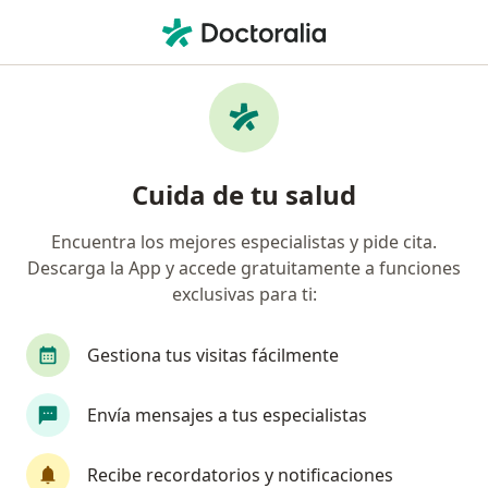
Men
Oncólogo Médico • Hermosillo, Sonora
Filtros
Seguro:
MetLife México
Oncólogos médicos recomendados de
Cuida de tu salud
MetLife México en Hermosillo
Encuentra los mejores especialistas y pide cita.
Descarga la App y accede gratuitamente a funciones
exclusivas para ti:
Gestiona tus visitas fácilmente
Envía mensajes a tus especialistas
Destacado
Dra. Cynthia Rojas Camarena
Recibe recordatorios y notificaciones
·
Ver más
Oncólogo médico