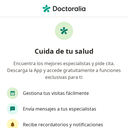
Men
Oftalmólogo • San Rafael, Cuauhtémoc, CDMX
Filtros
Seguro
Mapa
Oftalmólogos en San Rafael, Cuauhtémoc
Cuida de tu salud
Encuentra los mejores especialistas y pide cita.
Descarga la App y accede gratuitamente a funciones
exclusivas para ti:
Gestiona tus visitas fácilmente
Dr. Luis Eduardo Graniel Peralta
Envía mensajes a tus especialistas
·
Ver más
Oftalmólogo
30 opiniones
Recibe recordatorios y notificaciones