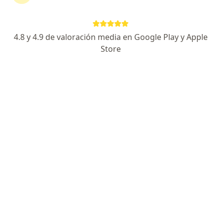
Experto en enfermedades oculares
Oftalmólogo Certificado Por El Consejo Mexicano
Cuento con Subespecialidad en Glaucoma
4.8 y 4.9 de valoración media en Google Play y Apple
Store
CALLE AMSTERDAM 219 A, Cuauhtémoc
•
Mapa
CONSULTA PRIVADA AMSTERDAM
Visita Oftalmología
$1,200
Este especialista no ofrece reserva de cita en línea en esta dirección.
Solicita una cita