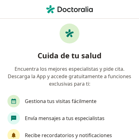
Men
Oftalmólogo • Hipódromo, Cuauhtémoc, CDMX
Filtros
Seguro
Mapa
Oftalmólogos en Hipódromo, Cuauhtémoc
Cuida de tu salud
Encuentra los mejores especialistas y pide cita.
Descarga la App y accede gratuitamente a funciones
exclusivas para ti:
Gestiona tus visitas fácilmente
Destacado
Envía mensajes a tus especialistas
Dr. Fernando Del Valle Nava
·
Ver
Oftalmólogo, Especialista en retina médica y quirúrgica
Recibe recordatorios y notificaciones
más