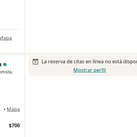
Mapa
La reserva de citas en línea no está dispo
a
Mostrar perfil
onista,
y
, Tijuana
•
Mapa
$700