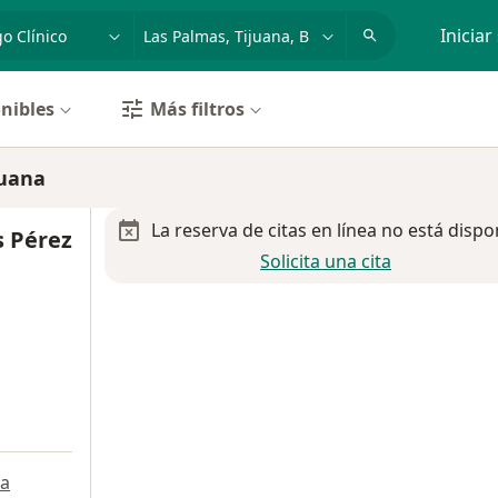
dad, enfermedad o nombre
p. ej. Guadalajara
Iniciar
nibles
Más filtros
juana
La reserva de citas en línea no está dispo
s Pérez
Solicita una cita
a