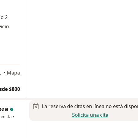
po 2
icio
ONA RIO, Tijuana
•
Mapa
sde $800
La reserva de citas en línea no está dispo
noza
Solicita una cita
·
onista