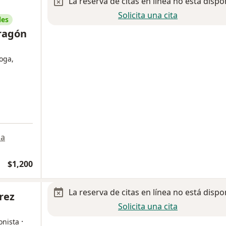
La reserva de citas en línea no está dispo
Solicita una cita
les
ragón
loga,
a
$1,200
La reserva de citas en línea no está dispo
rez
Solicita una cita
·
onista