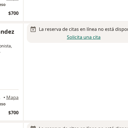
eso
$700
La reserva de citas en línea no está dispo
andez
Solicita una cita
onista,
y
, Tijuana
•
Mapa
eso
$700