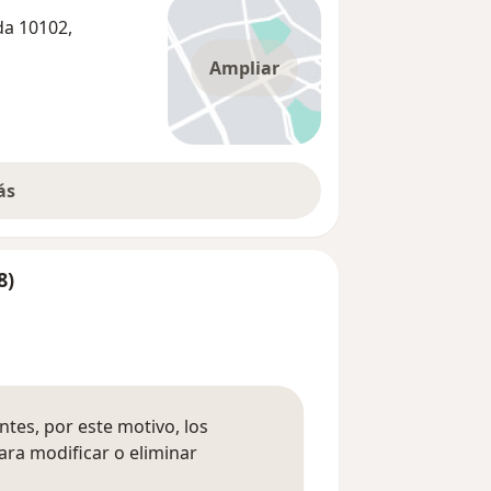
da 10102,
Ampliar
ás
8)
tes, por este motivo, los
ara modificar o eliminar
mación sobre opiniones