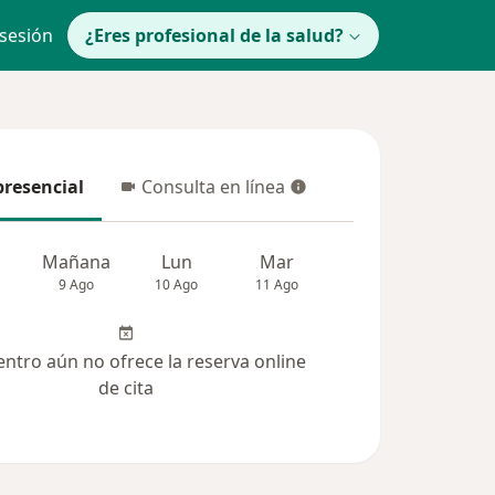
 sesión
¿Eres profesional de la salud?
presencial
Consulta en línea
resencial
Consulta en línea
Mañana
Lun
Mar
Mié
Jue
9 Ago
10 Ago
11 Ago
12 Ago
13 Ag
entro aún no ofrece la reserva online
de cita