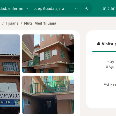
dad, enfermedad o nombre
p. ej. Guadalajara
Iniciar
Tijuana
Nutri Med Tijuana
ambiar de ciudad
Visita 
Visita p
Hoy
8 Ago
Este c