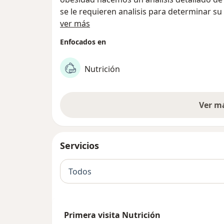
se le requieren analisis para determinar su
Acerca de nosotros
manera poder ayudarle con una dieta adecu
ver más
Enfocados en
Nutrición
Ver m
Servicios
Todos
Primera visita Nutrición