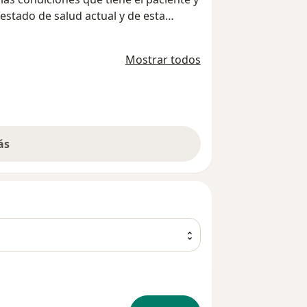
 estado de salud actual y de esta
ada a su condicion y sus metas.
Mostrar todos
ás