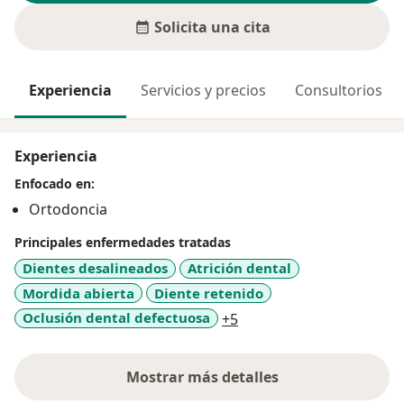
Solicita una cita
Experiencia
Servicios y precios
Consultorios
Experiencia
Enfocado en:
Ortodoncia
Principales enfermedades tratadas
Dientes desalineados
Atrición dental
Mordida abierta
Diente retenido
a11y_sr_more_diseases
Oclusión dental defectuosa
+5
Mostrar más detalles
sobre la experiencia