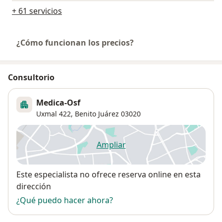
+ 61 servicios
¿Cómo funcionan los precios?
Consultorio
Medica-Osf
Uxmal 422,
Benito Juárez
03020
Ampliar
se abre en una nueva pestañ
Disponibilidad
Este especialista no ofrece reserva online en esta
dirección
¿Qué puedo hacer ahora?