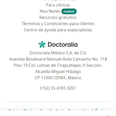
Para clínicas
Noa Notes
nuevo
Recursos gratuitos
Términos y Condiciones para clientes
Centro de ayuda para especialistas
Contacto
Doctoralia - Página de inicio
Doctoralia México S.A. de C.V.
Avenida Boulevard Manuel Ávila Camacho No. 118
Piso 19 Col. Lomas de Chapultepec V Sección,
Alcaldía Miguel Hidalgo
CP 11000 CDMX, México
(+52) 55 4165 3261
se abre en una nueva pestaña
se abre en una nueva pestaña
se abre en una nueva pestaña
se abre en una nueva pes
se abre en 
se a
Polska
,
Türkiye
,
España
,
Italia
,
Deutschland
,
Česko
,