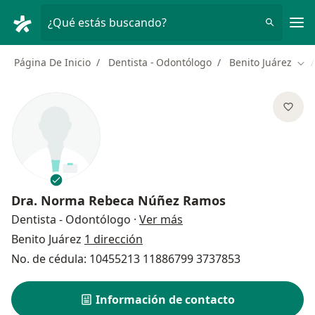
Men
¿Qué estás buscando?
Página De Inicio
Dentista - Odontólogo
Benito Juárez
Cam
Dra.
Norma Rebeca Núñez Ramos
sobre las especializacion
Dentista - Odontólogo
·
Ver más
Benito Juárez
1 dirección
No. de cédula: 10455213 11886799 3737853
Información de contacto