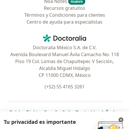
Noa Notes
nuevo
Recursos gratuitos
Términos y Condiciones para clientes
Centro de ayuda para especialistas
Contacto
Doctoralia - Página de inicio
Doctoralia México S.A. de C.V.
Avenida Boulevard Manuel Ávila Camacho No. 118
Piso 19 Col. Lomas de Chapultepec V Sección,
Alcaldía Miguel Hidalgo
CP 11000 CDMX, México
(+52) 55 4165 3261
se abre en una nueva pestaña
se abre en una nueva pestaña
se abre en una nueva pestaña
se abre en una nueva pes
se abre en 
se a
Polska
,
Türkiye
,
España
,
Italia
,
Deutschland
,
Česko
,
se abre en una nueva pestaña
se abre en una nueva pestaña
se abre en una nueva pestaña
se abre en una nueva p
se abre en 
se abr
Portugal
,
México
,
Chile
,
Brasil
,
Argentina
,
Perú
,
Tu privacidad es importante
se abre en una nueva pe
Colombia