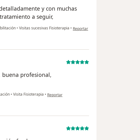
 detalladamente y con muchas
 tratamiento a seguir,
en opinión del usuario Alejandra Aguil
bilitación
•
Visitas sucesivas Fisioterapia
•
Reportar
, buena profesional,
en opinión del usuario Sergio
itación
•
Visita Fisioterapia
•
Reportar