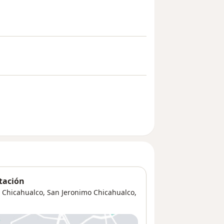
itación
o Chicahualco,
San Jeronimo Chicahualco
,