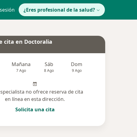
 sesión
¿Eres profesional de la salud?
 cita en Doctoralia
Mañana
Sáb
Dom
Lun
Mar
7 Ago
8 Ago
9 Ago
10 Ago
11 Ag
especialista no ofrece reserva de cita
en línea en esta dirección.
Solicita una cita
solucionadas (10)