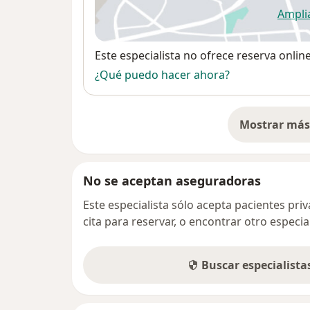
Ampli
se
Disponibilidad
Este especialista no ofrece reserva onlin
¿Qué puedo hacer ahora?
Mostrar más 
so
No se aceptan aseguradoras
Este especialista sólo acepta pacientes pr
cita para reservar, o encontrar otro especi
Buscar especialist