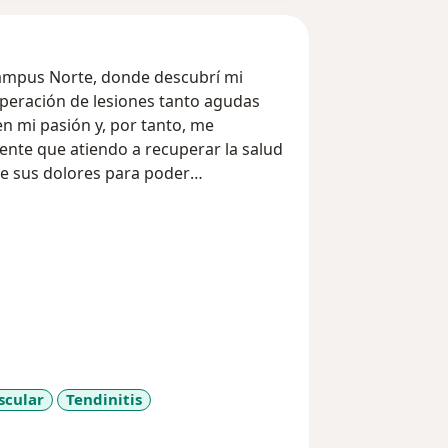
ampus Norte, donde descubrí mi
uperación de lesiones tanto agudas
en mi pasión y, por tanto, me
te que atiendo a recuperar la salud
de sus dolores para poder
as, traumatológicas, problemas de la
edling Soft Tissue Management"
el COFIREM y en Vendaje
te del Instituto Ilumina.
onal son puntualidad, honestidad,
a salud!
scular
Tendinitis
iseases