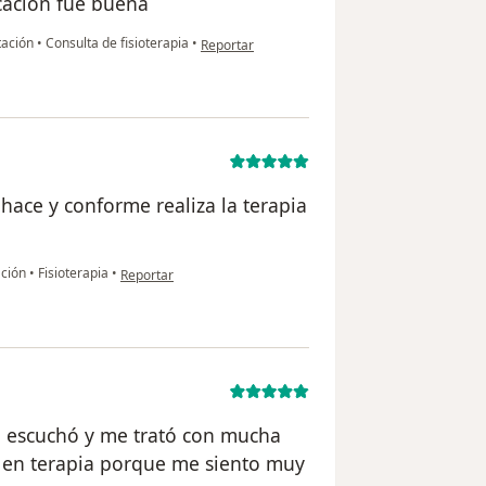
icación fue buena
en opinión del usuario DL
itación
•
Consulta de fisioterapia
•
Reportar
 hace y conforme realiza la terapia
en opinión del usuario Arnulfo
ación
•
Fisioterapia
•
Reportar
Me escuchó y me trató con mucha
go en terapia porque me siento muy