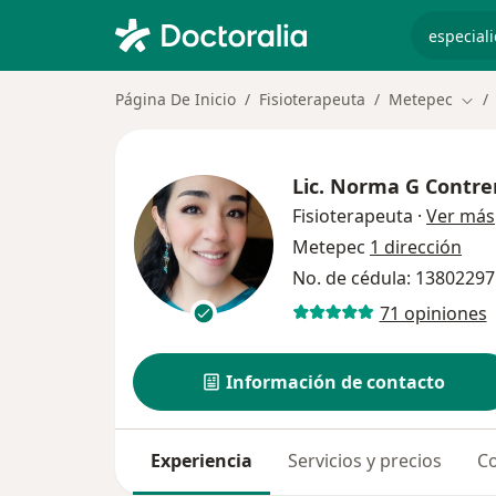
especiali
Página De Inicio
Fisioterapeuta
Metepec
Camb
Lic.
Norma G Contre
Fisioterapeuta
·
Ver más
Metepec
1 dirección
No. de cédula: 13802297
71 opiniones
Información de contacto
Experiencia
Servicios y precios
Co