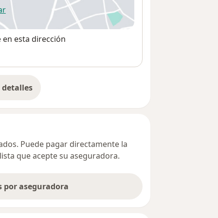
ar
 abre en una nueva pestaña
e en esta dirección
detalles
bre la dirección
ivados. Puede pagar directamente la
alista que acepte su aseguradora.
as por aseguradora