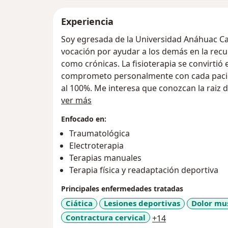
Experiencia
Soy egresada de la Universidad Anáhuac C
vocación por ayudar a los demás en la rec
como crónicas. La fisioterapia se convirtió 
comprometo personalmente con cada pacien
al 100%. Me interesa que conozcan la raiz 
Sobre mí
comprenderlo.
ver más
Me dedico a lesiones deportivas, ortopédic
Enfocado en:
marcha, etc. Estoy certificada en "Dry Ne
Traumatológica
DRYNSTIM (Punción Seca) organizado por 
Electroterapia
Neuromuscular de Miembro Inferior por par
Terapias manuales
Los valores que rigen mi actividad profesi
Terapia física y readaptación deportiva
empatía, actualización continua.
¡Me encantará poder ayudarte a recuperar l
Principales enfermedades tratadas
Ciática
Lesiones deportivas
Dolor mu
a11y_sr_more_d
Contractura cervical
+14