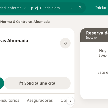
dad, enfermedad o nombre
p. ej. Guadalajara
Iniciar
Norma G Contreras Ahumada
iar de ciudad
Reserva de
Inactivo
ras Ahumada
sobre las especializaciones
Hoy
6 Ago
Este 
Solicita una cita
nsultorios
Aseguradoras
Opiniones (71)
Dudas 