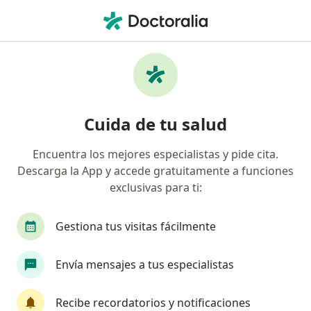
Men
Fisioterapeuta • Metepec, México
Filtros
Seguro:
Seguros Monterrey
Fisioterapeutas recomendados de Seguros
Cuida de tu salud
Monterrey en Metepec
Encuentra los mejores especialistas y pide cita.
Descarga la App y accede gratuitamente a funciones
exclusivas para ti:
Gestiona tus visitas fácilmente
Envía mensajes a tus especialistas
Destacado
Lic. Bruno Ernesto Barrera Rivera
Recibe recordatorios y notificaciones
·
Ver más
Fisioterapeuta