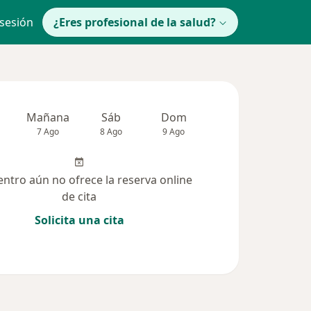
 sesión
¿Eres profesional de la salud?
Mañana
Sáb
Dom
Lun
Mar
7 Ago
8 Ago
9 Ago
10 Ago
11 Ag
entro aún no ofrece la reserva online
de cita
Solicita una cita