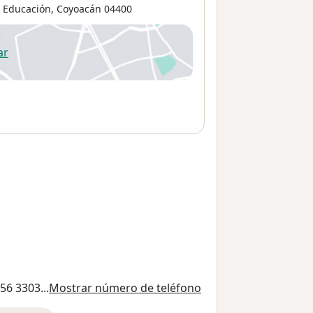
Educación
,
Coyoacán
04400
ar
 abre en una nueva pestaña
56 3303...
Mostrar número de teléfono