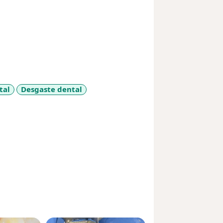
tal
Desgaste dental
ases