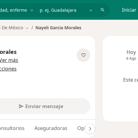
dad, enfermedad o nombre
p. ej. Guadalajara
Iniciar
 De México
Nayeli Garcia Morales
Cambiar de ciudad
orales
Hoy
6 Ago
sobre las especializaciones
Ver más
ecciones
Este c
Enviar mensaje
nsultorios
Aseguradoras
Opiniones (88)