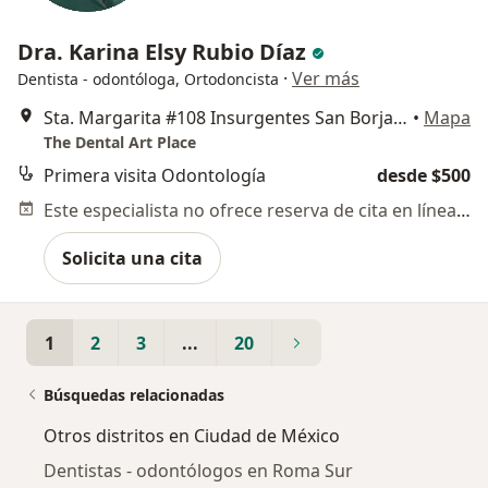
Dra. Karina Elsy Rubio Díaz
·
Ver más
Dentista - odontóloga, Ortodoncista
Sta. Margarita #108 Insurgentes San Borja, Benito Juárez
•
Mapa
The Dental Art Place
Primera visita Odontología
desde $500
Este especialista no ofrece reserva de cita en línea en esta dirección.
Solicita una cita
1
2
3
...
20
Búsquedas relacionadas
Otros distritos en Ciudad de México
Dentistas - odontólogos en Roma Sur