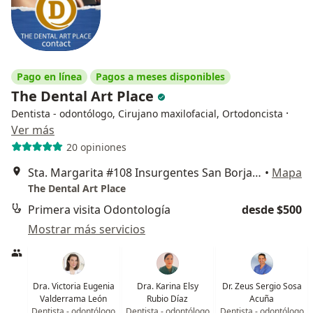
Pago en línea
Pagos a meses disponibles
The Dental Art Place
·
Dentista - odontólogo, Cirujano maxilofacial, Ortodoncista
Ver más
20 opiniones
Sta. Margarita #108 Insurgentes San Borja, Benito Juárez
•
Mapa
The Dental Art Place
Primera visita Odontología
desde $500
Mostrar más servicios
Dra. Victoria Eugenia
Dra. Karina Elsy
Dr. Zeus Sergio Sosa
Valderrama León
Rubio Díaz
Acuña
Dentista - odontólogo
Dentista - odontólogo
Dentista - odontólogo