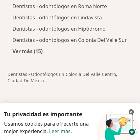
Dentistas - odontólogos en Roma Norte
Dentistas - odontólogos en Lindavista
Dentistas - odontólogos en Hipódromo
Dentistas - odontólogos en Colonia Del Valle Sur
Ver más (15)
Más en esta categoría: Otros distritos en Ci
Dentistas - Odontólogos En Colonia Del Valle Centro,
Ciudad De México
Servicio
Tu privacidad es importante
Usamos cookies para ofrecerte una
Privacidad y cookies
mejor experiencia.
Leer más
.
Quiénes somos
Contacto