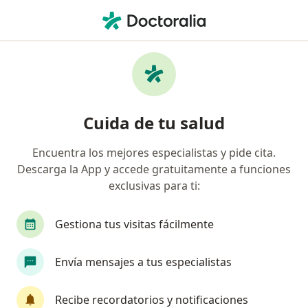
Men
Médico General • Morelia, Michoacán
Filtros
Seguro:
AXA Seguros
Médicos generales recomendados de AXA
Cuida de tu salud
Seguros en Morelia
Encuentra los mejores especialistas y pide cita.
Descarga la App y accede gratuitamente a funciones
exclusivas para ti:
Gestiona tus visitas fácilmente
Envía mensajes a tus especialistas
Dr. Marco Julio Galeana Tumalan
·
Ver más
Médico general, Médico de familia
Recibe recordatorios y notificaciones
76 opiniones