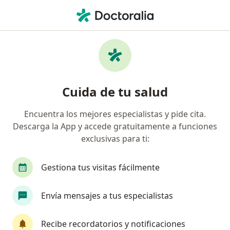
Men
Médico General • Morelia, Michoacán
Filtros
Seguro:
Zurich
Ma
Médicos generales recomendados de Zurich
Cuida de tu salud
en Morelia
Encuentra los mejores especialistas y pide cita.
Descarga la App y accede gratuitamente a funciones
exclusivas para ti:
Gestiona tus visitas fácilmente
Envía mensajes a tus especialistas
Dr. Gerardo Acuña Gómez
·
Ver más
Médico general, Fisioterapeuta
Recibe recordatorios y notificaciones
166 opiniones