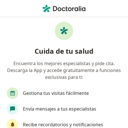
Men
Ortopedista • Morelia, Michoacán
Filtros
Seguro:
AXA Seguros
Ortopedistas recomendados de AXA
Cuida de tu salud
Seguros en Morelia
Encuentra los mejores especialistas y pide cita.
Descarga la App y accede gratuitamente a funciones
exclusivas para ti:
Gestiona tus visitas fácilmente
Envía mensajes a tus especialistas
Destacado
Dr. Alan Montes Garcia
Recibe recordatorios y notificaciones
·
Ver más
Ortopedista, Traumatólogo