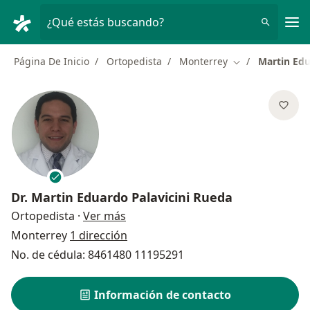
Men
¿Qué estás buscando?
Página De Inicio
Ortopedista
Monterrey
Martin Edu
Cambiar de ciud
Dr.
Martin Eduardo Palavicini Rueda
sobre las especializaciones
Ortopedista
·
Ver más
Monterrey
1 dirección
No. de cédula: 8461480 11195291
Información de contacto