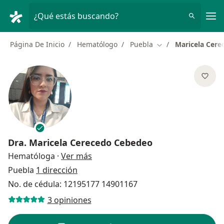
Men
¿Qué estás buscando?
Página De Inicio
Hematólogo
Puebla
Maricela Cer
Cambiar de ciudad
Dra.
Maricela Cerecedo Cebedeo
sobre las especializaciones
Hematóloga
·
Ver más
Puebla
1 dirección
No. de cédula: 12195177 14901167
3 opiniones