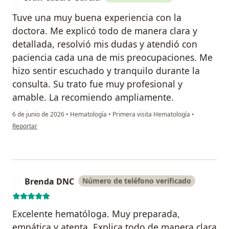
Tuve una muy buena experiencia con la
doctora. Me explicó todo de manera clara y
detallada, resolvió mis dudas y atendió con
paciencia cada una de mis preocupaciones. Me
hizo sentir escuchado y tranquilo durante la
consulta. Su trato fue muy profesional y
amable. La recomiendo ampliamente.
6 de junio de 2026
•
Hematología
•
Primera visita Hematología
•
en opinión del usuario Ivan Castro Garcia
Reportar
Brenda DNC
Número de teléfono verificado
B
Excelente hematóloga. Muy preparada,
empática y atenta. Explica todo de manera clara