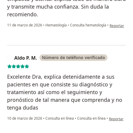
y transmite mucha confianza. Sin duda la
recomiendo.
en opinión de
11 de marzo de 2026
•
Hematología
•
Consulta hematología
•
Reportar
Aldo P. M.
Número de teléfono verificado
A
Excelente Dra, explica detenidamente a sus
pacientes en que consiste su diagnóstico y
tratamiento así como el seguimiento y
pronóstico de tal manera que comprenda y no
tenga dudas
en opinión del 
10 de marzo de 2026
•
Consulta en línea
•
Consulta en línea
•
Reportar