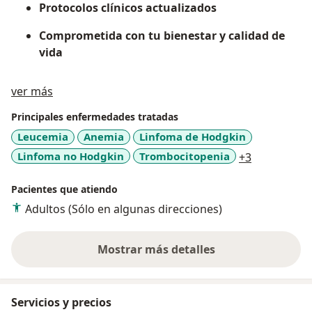
Protocolos clínicos actualizados
Comprometida con tu bienestar y calidad de
vida
Sobre mí
ver más
Principales enfermedades tratadas
Leucemia
Anemia
Linfoma de Hodgkin
a11y_sr_mo
Linfoma no Hodgkin
Trombocitopenia
+3
Pacientes que atiendo
Adultos (Sólo en algunas direcciones)
Mostrar más detalles
sobre la experiencia
Servicios y precios