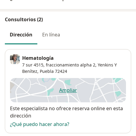
Consultorios (2)
Dirección
En línea
Hematología
7 sur 4515, fraccionamiento alpha 2,
Yenkins Y
Benítez
,
Puebla
72424
Ampliar
se abre en una nueva pestañ
Disponibilidad
Este especialista no ofrece reserva online en esta
dirección
¿Qué puedo hacer ahora?