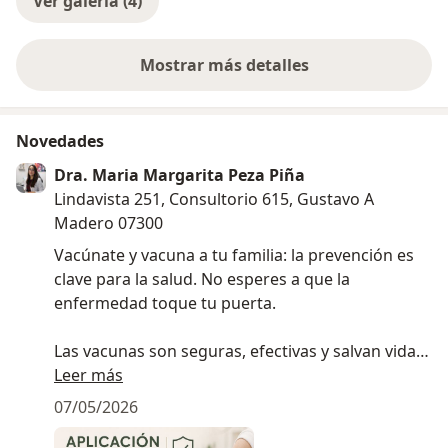
Ver galería (4)
Mostrar más detalles
sobre la experiencia
Novedades
Dra. Maria Margarita Peza Piña
Lindavista 251, Consultorio 615, Gustavo A
Madero 07300
Vacúnate y vacuna a tu familia: la prevención es
clave para la salud. No esperes a que la
enfermedad toque tu puerta.
Las vacunas son seguras, efectivas y salvan vidas.
Protege a tus seres queridos, desde los más
Leer más
pequeños hasta los más grandes.
07/05/2026