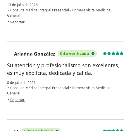
13 de julio de 2026
•
Consulta Médica Integral Presencial
•
Primera visita Medicina
General
en opinión del usuario LUIS ALBERTO HURTADO
•
Reportar
Ariadna González
Cita verificada
A
Su atención y profesionalismo son excelentes,
es muy explícita, dedicada y calida.
8 de julio de 2026
•
Consulta Médica Integral Presencial
•
Primera visita Medicina
General
en opinión del usuario Ariadna González
•
Reportar