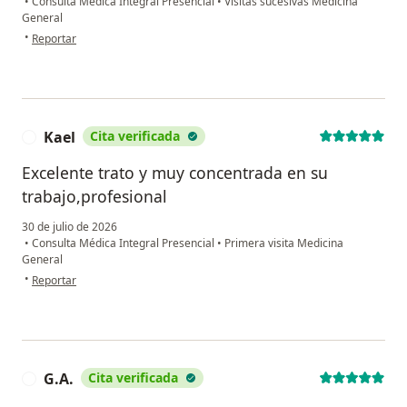
•
Consulta Médica Integral Presencial
•
Visitas sucesivas Medicina
General
en opinión del usuario Rocio Padrón
•
Reportar
Kael
Cita verificada
K
Excelente trato y muy concentrada en su
trabajo,profesional
30 de julio de 2026
•
Consulta Médica Integral Presencial
•
Primera visita Medicina
General
en opinión del usuario Kael
•
Reportar
G.A.
Cita verificada
G