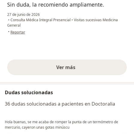
Sin duda, la recomiendo ampliamente.
27 de junio de 2026
•
Consulta Médica Integral Presencial
•
Visitas sucesivas Medicina
General
en opinión del usuario Michelle Torres
•
Reportar
Ver más
opiniones anteriores
Dudas solucionadas
36 dudas solucionadas a pacientes en Doctoralia
Hola buenas, se me acaba de romper la punta de un termómetro de
mercurio, cayeron unas gotas minúscu