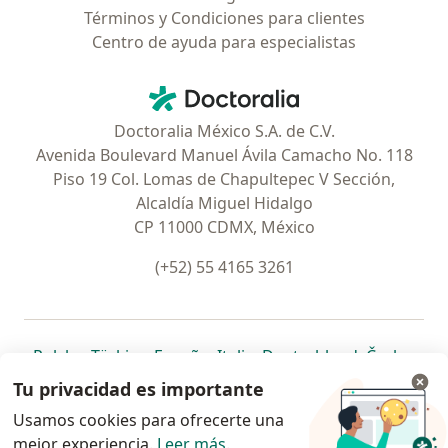
Términos y Condiciones para clientes
Centro de ayuda para especialistas
Contacto
Doctoralia - Página de inicio
Doctoralia México S.A. de C.V.
Avenida Boulevard Manuel Ávila Camacho No. 118
Piso 19 Col. Lomas de Chapultepec V Sección,
Alcaldía Miguel Hidalgo
CP 11000 CDMX, México
(+52) 55 4165 3261
se abre en una nueva pestaña
se abre en una nueva pestaña
se abre en una nueva pestaña
se abre en una nueva pes
se abre en 
se a
Polska
,
Türkiye
,
España
,
Italia
,
Deutschland
,
Česko
,
se abre en una nueva pestaña
se abre en una nueva pestaña
se abre en una nueva pestaña
se abre en una nueva p
se abre en 
se abr
Portugal
,
México
,
Chile
,
Brasil
,
Argentina
,
Perú
,
Tu privacidad es importante
se abre en una nueva pe
Colombia
Usamos cookies para ofrecerte una
mejor experiencia.
www.doctoralia.com.mx © 2026 - Encuentra tu
Leer más
.