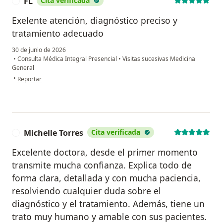
FL
Cita verificada
F
Exelente atención, diagnóstico preciso y
tratamiento adecuado
30 de junio de 2026
•
Consulta Médica Integral Presencial
•
Visitas sucesivas Medicina
General
en opinión del usuario FL
•
Reportar
Michelle Torres
Cita verificada
M
Excelente doctora, desde el primer momento
transmite mucha confianza. Explica todo de
forma clara, detallada y con mucha paciencia,
resolviendo cualquier duda sobre el
diagnóstico y el tratamiento. Además, tiene un
trato muy humano y amable con sus pacientes.