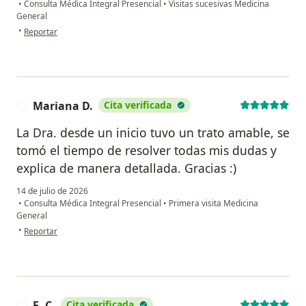
•
Consulta Médica Integral Presencial
•
Visitas sucesivas Medicina
General
en opinión del usuario Maria Luisa Corona Dander
•
Reportar
Mariana D.
Cita verificada
M
La Dra. desde un inicio tuvo un trato amable, se
tomó el tiempo de resolver todas mis dudas y
explica de manera detallada. Gracias :)
14 de julio de 2026
•
Consulta Médica Integral Presencial
•
Primera visita Medicina
General
en opinión del usuario Mariana D.
•
Reportar
E. C.
Cita verificada
E