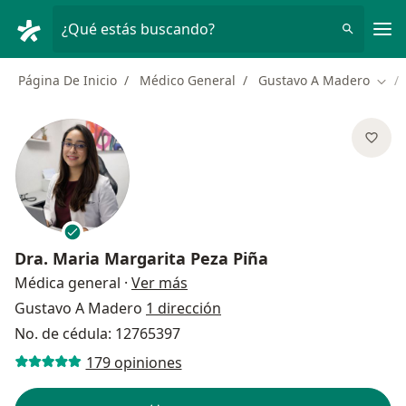
Men
¿Qué estás buscando?
Página De Inicio
Médico General
Gustavo A Madero
Camb
Dra.
Maria Margarita Peza Piña
sobre las especializaciones
Médica general
·
Ver más
Gustavo A Madero
1 dirección
No. de cédula: 12765397
179 opiniones