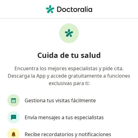
Men
Prediabetes • Gustavo A Madero, CDMX
Filtros
• 1
Seguro
Mapa
Especialistas en Prediabetes en Gustavo A
Cuida de tu salud
Madero
Encuentra los mejores especialistas y pide cita.
Descarga la App y accede gratuitamente a funciones
¿Qué especialidad estás buscando?
exclusivas para ti:
Médico general
Diabetólogo
Internista
Gestiona tus visitas fácilmente
Envía mensajes a tus especialistas
Recibe recordatorios y notificaciones