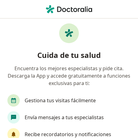
Men
Síndrome De Resistencia A La Insulina • Gustavo A Madero, CDMX
Filtros
• 1
Seguro
Mapa
Especialistas en Síndrome de resistencia a
Cuida de tu salud
la insulina en Gustavo A Madero
Encuentra los mejores especialistas y pide cita.
Descarga la App y accede gratuitamente a funciones
¿Qué especialidad estás buscando?
exclusivas para ti:
Médico general
Especialista en Obesidad y De
Gestiona tus visitas fácilmente
Envía mensajes a tus especialistas
Recibe recordatorios y notificaciones