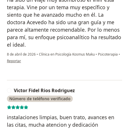
terapia. Vine por un tema muy específico y
siento que he avanzado mucho en él. La
doctora Acevedo ha sido una gran guía y me
parece altamente recomendable. Por lo menos
para mí, su enfoque psicoanalítico ha resultado
el ideal.
8 de abril de 2026
•
Clínica en Psicología Kosmus Maku
•
Psicoterapia
•
en opinión del usuario G
Reportar
Victor Fidel Rios Rodriguez
V
Número de teléfono verificado
instalaciones limpias, buen trato, avances en
las citas, mucha atencion y dedicación