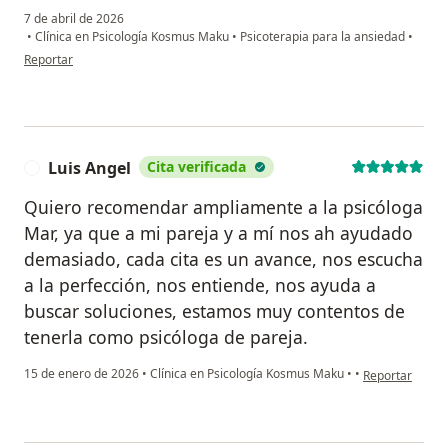
7 de abril de 2026
•
Clínica en Psicología Kosmus Maku
•
Psicoterapia para la ansiedad
•
en opinión del usuario Victor Fidel Rios Rodriguez
Reportar
Luis Angel
Cita verificada
L
Quiero recomendar ampliamente a la psicóloga
Mar, ya que a mi pareja y a mí nos ah ayudado
demasiado, cada cita es un avance, nos escucha
a la perfección, nos entiende, nos ayuda a
buscar soluciones, estamos muy contentos de
tenerla como psicóloga de pareja.
en opinión del 
15 de enero de 2026
•
Clínica en Psicología Kosmus Maku
•
•
Reportar