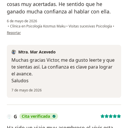
cosas muy acertadas. He sentido que he
ganado mucha confianza al hablar con ella.
6 de mayo de 2026
•
Clínica en Psicología Kosmus Maku
•
Visitas sucesivas Psicología
•
en opinión del usuario Victor
Reportar
Mtra. Mar Acevedo
Muchas gracias Victor, me da gusto leerte y que
te sientas así. La confianza es clave para lograr
el avance.
Saludos
7 de mayo de 2026
G
Cita verificada
Ha sido un viaje muy asombroso el vivir esta