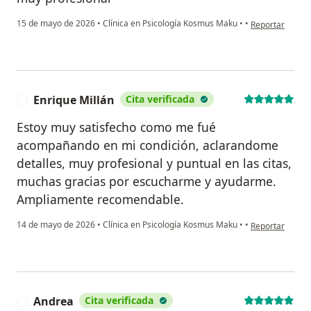
en opinión del 
15 de mayo de 2026
•
Clínica en Psicología Kosmus Maku
•
•
Reportar
Enrique Millán
Cita verificada
E
Estoy muy satisfecho como me fué
acompañando en mi condición, aclarandome
detalles, muy profesional y puntual en las citas,
muchas gracias por escucharme y ayudarme.
Ampliamente recomendable.
en opinión del 
14 de mayo de 2026
•
Clínica en Psicología Kosmus Maku
•
•
Reportar
Andrea
Cita verificada
A