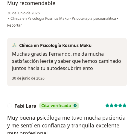
Muy recomendable
30 de junio de 2026
•
Clínica en Psicología Kosmus Maku
•
Psicoterapia psicoanalítica
•
en opinión del usuario Fer A.
Reportar
Clínica en Psicología Kosmus Maku
Muchas gracias Fernando, me da mucha
satisfacción leerte y saber que hemos caminado
juntos hacia tu autodescubrimiento
30 de junio de 2026
Fabi Lara
Cita verificada
F
Muy buena psicóloga me tuvo mucha paciencia
y me sentí en confianza y tranquila excelente
muy profesional