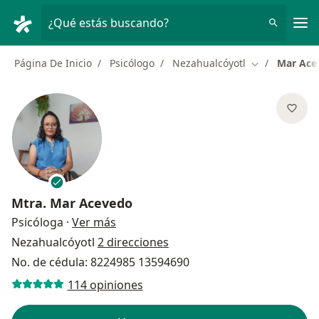
Men
¿Qué estás buscando?
Página De Inicio
Psicólogo
Nezahualcóyotl
Mar Ace
Cambiar de c
Mtra.
Mar Acevedo
sobre las especializaciones
Psicóloga
·
Ver más
Nezahualcóyotl
2 direcciones
No. de cédula: 8224985 13594690
114 opiniones