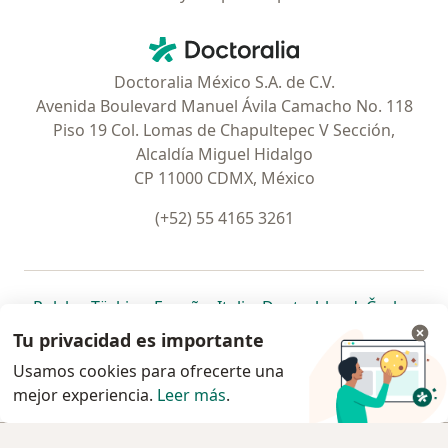
Contacto
Doctoralia - Página de inicio
Doctoralia México S.A. de C.V.
Avenida Boulevard Manuel Ávila Camacho No. 118
Piso 19 Col. Lomas de Chapultepec V Sección,
Alcaldía Miguel Hidalgo
CP 11000 CDMX, México
(+52) 55 4165 3261
se abre en una nueva pestaña
se abre en una nueva pestaña
se abre en una nueva pestaña
se abre en una nueva pes
se abre en 
se a
Polska
,
Türkiye
,
España
,
Italia
,
Deutschland
,
Česko
,
se abre en una nueva pestaña
se abre en una nueva pestaña
se abre en una nueva pestaña
se abre en una nueva p
se abre en 
se abr
Portugal
,
México
,
Chile
,
Brasil
,
Argentina
,
Perú
,
Tu privacidad es importante
se abre en una nueva pe
Colombia
Usamos cookies para ofrecerte una
mejor experiencia.
www.doctoralia.com.mx © 2026 - Encuentra tu
Leer más
.
especialista y pide cita