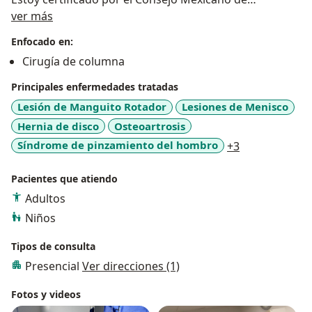
Sobre mí
Ortopedia y Traumatología.
ver más
Soy miembro del Colegio de Ortopedia y
Enfocado en:
Traumatología de Nuevo León y miembro de la
Cirugía de columna
Asociación Mexicana de Cirujanos de Columna.
Principales enfermedades tratadas
Lesión de Manguito Rotador
Lesiones de Menisco
Hernia de disco
Osteoartrosis
a11y_sr_more
Síndrome de pinzamiento del hombro
+3
Pacientes que atiendo
Adultos
Niños
Tipos de consulta
Presencial
Ver direcciones (1)
Fotos y videos