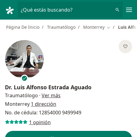
Men
¿Qué estás buscando?
Página De Inicio
Traumatólogo
Monterrey
Luis Alf
Cambiar de ci
Dr.
Luis Alfonso Estrada Aguado
sobre las especializaciones
Traumatólogo
·
Ver más
Monterrey
1 dirección
No. de cédula: 12854000 9499949
1 opinión