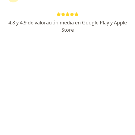
Agendar cita
Enviar mensaje
4.8 y 4.9 de valoración media en Google Play y Apple
Store
Especialista de confianza
Los pacientes vuelven a su consulta de forma
recurrente
Experiencia
Servicios y precios
Consultorios
Experiencia
Soy Lorena Rodríguez, Nutrióloga deportiva e
integral, especializada en recomposición corporal y
en el manejo nutricional de condiciones
metabólicas y hormonales. Me ubico a 1 cuadra del
Julio Cepeda de Gonzalitos que está enfrente de