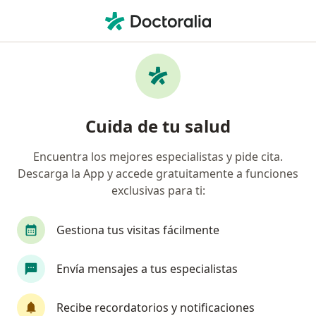
Men
¿Qué estás buscando?
Página De Inicio
Nutriólogo
Monterrey
Lorena Rodr
Cambiar de ciuda
Cuida de tu salud
Encuentra los mejores especialistas y pide cita.
Descarga la App y accede gratuitamente a funciones
exclusivas para ti:
Lic.
Lorena Rodríguez Ruíz de la Peña
sobre las especializaciones
Nutrióloga
·
Ver más
Gestiona tus visitas fácilmente
Monterrey
1 dirección
No. de cédula: 12252455
Envía mensajes a tus especialistas
103 opiniones
Recibe recordatorios y notificaciones