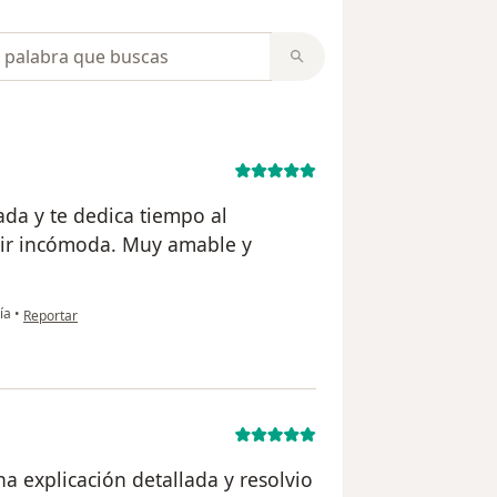
opiniones
ada y te dedica tiempo al
tir incómoda. Muy amable y
en opinión del usuario Evelin González
ía
•
Reportar
na explicación detallada y resolvio