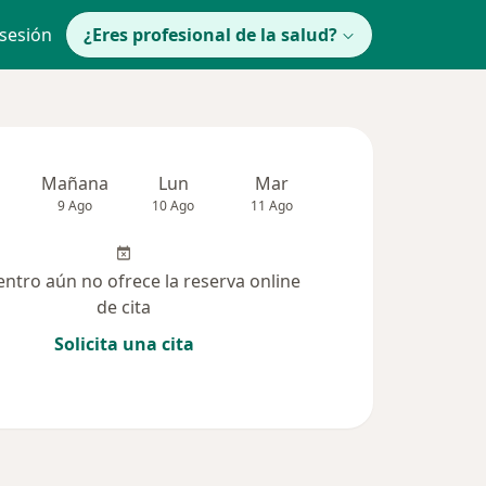
 sesión
¿Eres profesional de la salud?
Mañana
Lun
Mar
Mié
Jue
9 Ago
10 Ago
11 Ago
12 Ago
13 Ag
entro aún no ofrece la reserva online
de cita
Solicita una cita