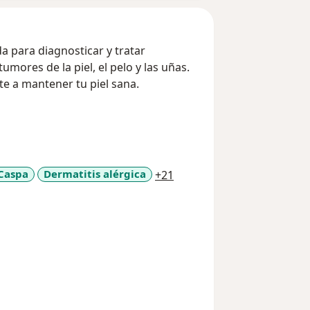
da para diagnosticar y tratar
mores de la piel, el pelo y las uñas.
te en la consulta y ayudarte a mantener tu piel sana.
a11y_sr_more_diseases
Caspa
Dermatitis alérgica
+21