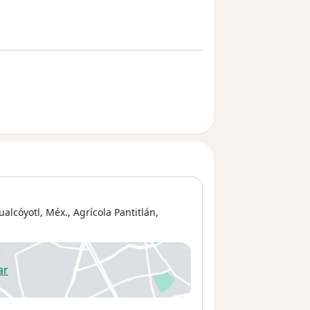
alcóyotl, Méx.,
Agrícola Pantitlán
,
ar
 abre en una nueva pestaña