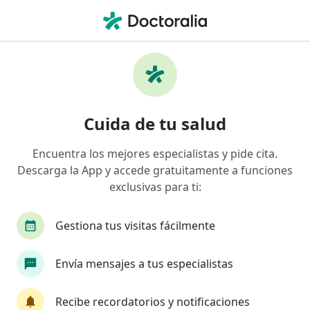
Men
Dermatitis Por Contacto • Nezahualcóyotl, México
Filtros
• 1
Seguro
Mapa
Especialistas en Dermatitis por contacto en
Cuida de tu salud
Nezahualcóyotl
Encuentra los mejores especialistas y pide cita.
Descarga la App y accede gratuitamente a funciones
¿Qué especialidad estás buscando?
exclusivas para ti:
Alergólogo
Dermatólogo
Médico estético
Gestiona tus visitas fácilmente
Envía mensajes a tus especialistas
Recibe recordatorios y notificaciones