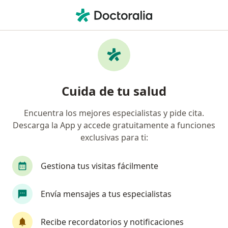
Men
Vitiligo • Nezahualcóyotl, México
Filtros
• 1
Mapa
Especialistas en Vitiligo en Nezahualcóyotl
Cuida de tu salud
Encuentra los mejores especialistas y pide cita.
¿Qué especialidad estás buscando?
Descarga la App y accede gratuitamente a funciones
Dermatólogo
Médico estético
Internista
exclusivas para ti:
Gestiona tus visitas fácilmente
Envía mensajes a tus especialistas
Recibe recordatorios y notificaciones