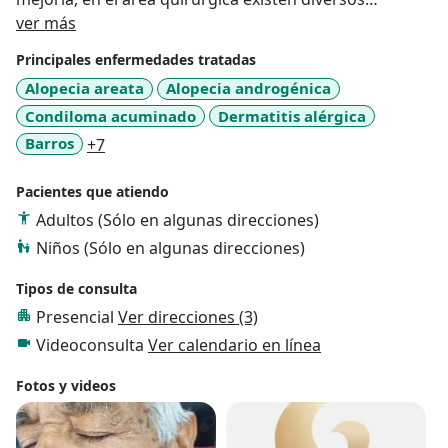
Sobre mí
métodos con la intención que no haya cicatrices muy
ver más
grandes.
Principales enfermedades tratadas
Alopecia areata
Alopecia androgénica
Condiloma acuminado
Dermatitis alérgica
a11y_sr_more_diseases
Barros
+7
Pacientes que atiendo
Adultos (Sólo en algunas direcciones)
Niños (Sólo en algunas direcciones)
Tipos de consulta
Presencial
Ver direcciones (3)
Videoconsulta
Ver calendario en línea
Fotos y videos