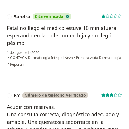
Sandra
Cita verificada
S
Fatal no llegó el médico estuve 10 min afuera
esperando en la calle con mi hija y no llegó …
pésimo
1 de agosto de 2026
•
GONZAGA Dermatología Integral Neza
•
Primera visita Dermatología
en opinión del usuario Sandra
•
Reportar
KY
Número de teléfono verificado
K
Acudir con reservas.
Una consulta correcta, diagnóstico adecuado y
amable. Una queratosis seborreica en la