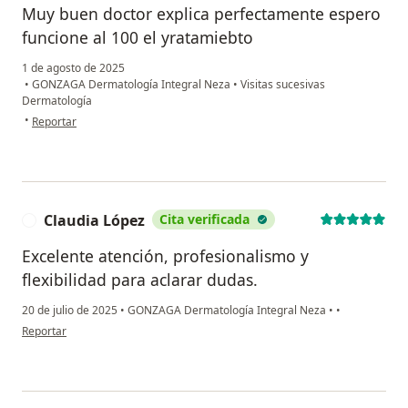
Muy buen doctor explica perfectamente espero
funcione al 100 el yratamiebto
1 de agosto de 2025
•
GONZAGA Dermatología Integral Neza
•
Visitas sucesivas
Dermatología
en opinión del usuario AVV
•
Reportar
Claudia López
Cita verificada
C
Excelente atención, profesionalismo y
flexibilidad para aclarar dudas.
20 de julio de 2025
•
GONZAGA Dermatología Integral Neza
•
•
en opinión del usuario Claudia López
Reportar