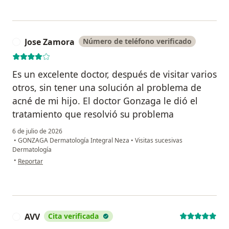
Jose Zamora
Número de teléfono verificado
J
Es un excelente doctor, después de visitar varios
otros, sin tener una solución al problema de
acné de mi hijo. El doctor Gonzaga le dió el
tratamiento que resolvió su problema
6 de julio de 2026
•
GONZAGA Dermatología Integral Neza
•
Visitas sucesivas
Dermatología
en opinión del usuario Jose Zamora
•
Reportar
AVV
Cita verificada
A