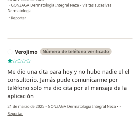
•
GONZAGA Dermatología Integral Neza
•
Visitas sucesivas
Dermatología
en opinión del usuario M.A.M.B.
•
Reportar
VeroJimo
Número de teléfono verificado
V
Me dio una cita para hoy y no hubo nadie el el
consultorio. Jamás pude comunicarme por
teléfono solo me dio cita por el mensaje de la
aplicación
21 de marzo de 2025
•
GONZAGA Dermatología Integral Neza
•
•
en opinión del usuario VeroJimo
Reportar