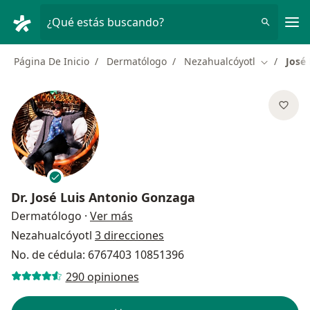
Men
¿Qué estás buscando?
Página De Inicio
Dermatólogo
Nezahualcóyotl
José
Cambiar d
Dr.
José Luis Antonio Gonzaga
sobre las especializaciones
Dermatólogo
·
Ver más
Nezahualcóyotl
3 direcciones
No. de cédula: 6767403 10851396
290 opiniones