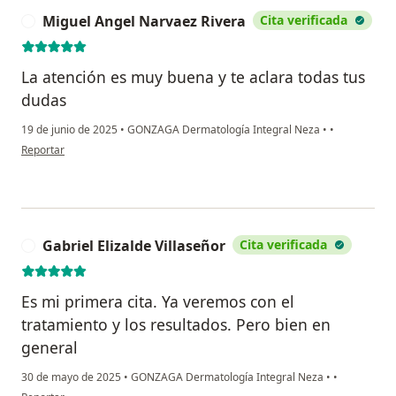
Miguel Angel Narvaez Rivera
Cita verificada
M
La atención es muy buena y te aclara todas tus
dudas
19 de junio de 2025
•
GONZAGA Dermatología Integral Neza
•
•
en opinión del usuario Miguel Angel Narvaez Rivera
Reportar
Gabriel Elizalde Villaseñor
Cita verificada
G
Es mi primera cita. Ya veremos con el
tratamiento y los resultados. Pero bien en
general
30 de mayo de 2025
•
GONZAGA Dermatología Integral Neza
•
•
en opinión del usuario Gabriel Elizalde Villaseñor