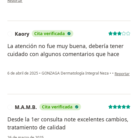
Reportar
Kaory
Cita verificada
K
La atención no fue muy buena, debería tener
cuidado con algunos comentarios que hace
en opinión de
6 de abril de 2025
•
GONZAGA Dermatología Integral Neza
•
•
Reportar
M.A.M.B.
Cita verificada
M
Desde la 1er consulta note excelentes cambios,
tratamiento de calidad
26 de marzo de 2025