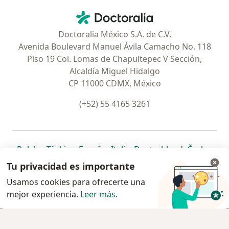
Contacto
Doctoralia - Página de inicio
Doctoralia México S.A. de C.V.
Avenida Boulevard Manuel Ávila Camacho No. 118
Piso 19 Col. Lomas de Chapultepec V Sección,
Alcaldía Miguel Hidalgo
CP 11000 CDMX, México
(+52) 55 4165 3261
se abre en una nueva pestaña
se abre en una nueva pestaña
se abre en una nueva pestaña
se abre en una nueva pes
se abre en 
se a
Polska
,
Türkiye
,
España
,
Italia
,
Deutschland
,
Česko
,
se abre en una nueva pestaña
se abre en una nueva pestaña
se abre en una nueva pestaña
se abre en una nueva p
se abre en 
se abr
Portugal
,
México
,
Chile
,
Brasil
,
Argentina
,
Perú
,
Tu privacidad es importante
se abre en una nueva pe
Colombia
Usamos cookies para ofrecerte una
mejor experiencia.
www.doctoralia.com.mx © 2026 - Encuentra tu
Leer más
.
especialista y pide cita
Agendar cita