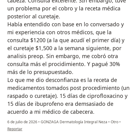
cabeza. Consulta excelente. SIn embargo, tuve
un problema por el cobro y la receta médica
posterior al curetaje.
Había entendido con base en lo conversado y
mi experiencia con otros médicos, que la
consulta $1200 (a la que acudí el primer día) y
el curetaje $1,500 a la semana siguiente, por
analisis preop. Sin embargo, me cobró otra
consulta más el procidimiento. Y pagué 30%
más de lo presupuestado.
Lo que me dio desconfianza es la receta de
medicamentos tomados post procedimiento (un
raspado o curetaje). 15 días de ciprofloxacino y
15 días de ibuprofeno era demsasiado de
acuerdo a mi médico de cabecera.
6 de julio de 2026
•
GONZAGA Dermatología Integral Neza
•
Otro
•
en opinión del usuario KY
Reportar