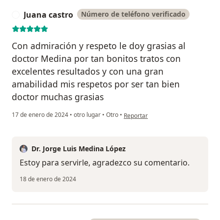
Juana castro
Número de teléfono verificado
J
Con admiración y respeto le doy grasias al
doctor Medina por tan bonitos tratos con
excelentes resultados y con una gran
amabilidad mis respetos por ser tan bien
doctor muchas grasias
en opinión del usuario Juana castro
17 de enero de 2024
•
otro lugar
•
Otro
•
Reportar
Dr. Jorge Luis Medina López
Estoy para servirle, agradezco su comentario.
18 de enero de 2024