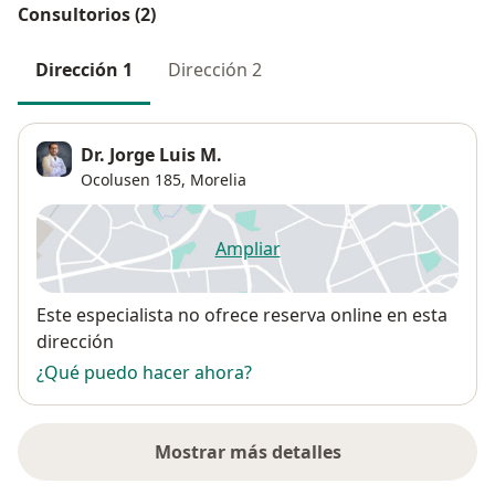
Consultorios (2)
Dirección 1
Dirección 2
Dr. Jorge Luis M.
Ocolusen 185,
Morelia
Ampliar
se abre en una nueva pestañ
Disponibilidad
Este especialista no ofrece reserva online en esta
dirección
¿Qué puedo hacer ahora?
Mostrar más detalles
sobre la dirección