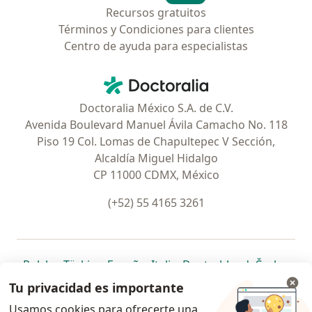
Recursos gratuitos
Términos y Condiciones para clientes
Centro de ayuda para especialistas
Contacto
Doctoralia - Página de inicio
Doctoralia México S.A. de C.V.
Avenida Boulevard Manuel Ávila Camacho No. 118
Piso 19 Col. Lomas de Chapultepec V Sección,
Alcaldía Miguel Hidalgo
CP 11000 CDMX, México
(+52) 55 4165 3261
se abre en una nueva pestaña
se abre en una nueva pestaña
se abre en una nueva pestaña
se abre en una nueva pes
se abre en 
se a
Polska
,
Türkiye
,
España
,
Italia
,
Deutschland
,
Česko
,
se abre en una nueva pestaña
se abre en una nueva pestaña
se abre en una nueva pestaña
se abre en una nueva p
se abre en 
se abr
Portugal
,
México
,
Chile
,
Brasil
,
Argentina
,
Perú
,
Tu privacidad es importante
se abre en una nueva pe
Colombia
Usamos cookies para ofrecerte una