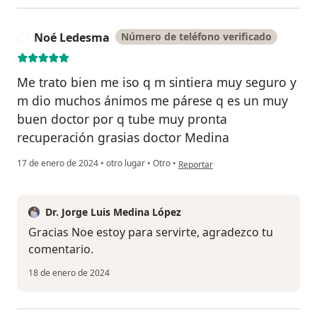
Noé Ledesma
Número de teléfono verificado
N
Me trato bien me iso q m sintiera muy seguro y
m dio muchos ánimos me párese q es un muy
buen doctor por q tube muy pronta
recuperación grasias doctor Medina
en opinión del usuario Noé Ledes
17 de enero de 2024
•
otro lugar
•
Otro
•
Reportar
Dr. Jorge Luis Medina López
Gracias Noe estoy para servirte, agradezco tu
comentario.
18 de enero de 2024