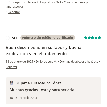
•
Dr. Jorge Luis Medina / Hospital INNOVA
•
Colecistectomía por
laparoscopia
en opinión del usuario Claudia Santana
•
Reportar
M.L
Número de teléfono verificado
M
Buen desempeño en su labor y buena
explicación y en el tratamiento
18 de enero de 2024
•
Dr. Jorge Luis M.
•
Drenaje de absceso hepático
•
en opinión del usuario M.L
Reportar
Dr. Jorge Luis Medina López
Muchas gracias , estoy para servirle .
18 de enero de 2024