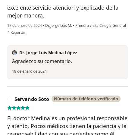
excelente servicio atencion y explicado de la
mejor manera.
17 de enero de 2024
•
Dr. Jorge Luis M.
•
Primera visita Cirugía General
en opinión del usuario mva
•
Reportar
Dr. Jorge Luis Medina López
Agradezco su comentario.
18 de enero de 2024
Servando Soto
Número de teléfono verificado
S
El doctor Medina es un profesional responsable
y atento. Pocos médicos tienen la paciencia y la
responsabilidad con sus pacientes como él.