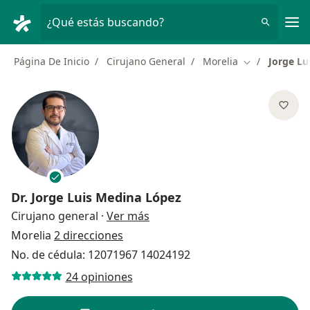
Men
¿Qué estás buscando?
Página De Inicio
Cirujano General
Morelia
Jorge Lu
Cambiar de ci
Dr.
Jorge Luis Medina López
sobre las especializaciones
Cirujano general
·
Ver más
Morelia
2 direcciones
No. de cédula: 12071967 14024192
24 opiniones