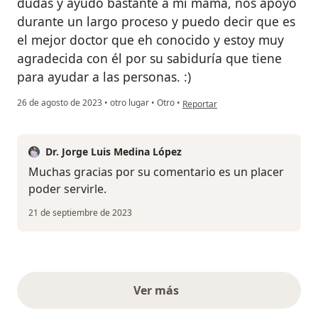
dudas y ayudo bastante a mi mamá, nos apoyo
durante un largo proceso y puedo decir que es
el mejor doctor que eh conocido y estoy muy
agradecida con él por su sabiduría que tiene
para ayudar a las personas. :)
en opinión del usuario Guadalupe
26 de agosto de 2023
•
otro lugar
•
Otro
•
Reportar
Dr. Jorge Luis Medina López
Muchas gracias por su comentario es un placer
poder servirle.
21 de septiembre de 2023
Ver más
opiniones anteriores