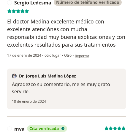
Sergio Ledesma
Número de teléfono verificado
S
El doctor Medina excelente médico con
excelente atenciónes con mucha
responsabilidad muy buena explicaciones y con
excelentes resultados para sus tratamientos
en opinión del usuario Sergio Led
17 de enero de 2024
•
otro lugar
•
Otro
•
Reportar
Dr. Jorge Luis Medina López
Agradezco su comentario, me es muy grato
servirle.
18 de enero de 2024
mva
Cita verificada
M