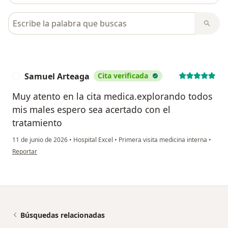
Busca en opiniones
Samuel Arteaga
Cita verificada
S
Muy atento en la cita medica.explorando todos
mis males espero sea acertado con el
tratamiento
11 de junio de 2026
•
Hospital Excel
•
Primera visita medicina interna
•
en opinión del usuario Samuel Arteaga
Reportar
Búsquedas relacionadas