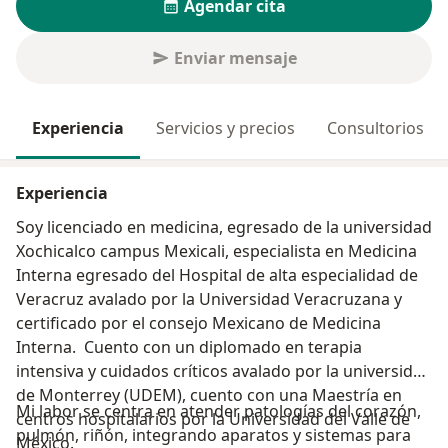
Agendar cita
Enviar mensaje
Experiencia
Servicios y precios
Consultorios
Experiencia
Soy licenciado en medicina, egresado de la universidad
Xochicalco campus Mexicali, especialista en Medicina
Interna egresado del Hospital de alta especialidad de
Veracruz avalado por la Universidad Veracruzana y
certificado por el consejo Mexicano de Medicina
Interna. Cuento con un diplomado en terapia
intensiva y cuidados críticos avalado por la universidad
de Monterrey (UDEM), cuento con una Maestría en
Mi labor se centra en atender patologías del corazón,
centros hospitalarios por la Universidad del Valle de
pulmón, riñón, integrando aparatos y sistemas para
México.