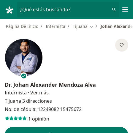
Men
¿Qué estás buscando?
Página De Inicio
Internista
Tijuana
Johan Alexande
Cambiar de ciudad
Dr.
Johan Alexander Mendoza Alva
sobre las especializaciones
Internista
·
Ver más
Tijuana
3 direcciones
No. de cédula: 12249082 15475672
1 opinión