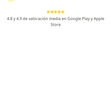
901 opiniones
Experto en Medicina Interna
4.8 y 4.9 de valoración media en Google Play y Apple
Control de diabetes e hipertensión
Store
Atención médica de excelencia
Especialista de confianza
Del Prado Medical Tower 4083, Tijuana
•
Mapa
Del Prado Medical Tower 4083
Primera visita medicina interna
$1,200
Este especialista no ofrece reserva de cita en línea en esta dirección.
Solicita una cita