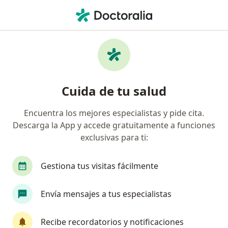
Men
Internista • Rio Tijuana 3Ra Etapa, Tijuana, Baja California
Filtros
Seguro
Mapa
Internistas en Rio Tijuana 3Ra Etapa,
Cuida de tu salud
Tijuana
Encuentra los mejores especialistas y pide cita.
Descarga la App y accede gratuitamente a funciones
exclusivas para ti:
Gestiona tus visitas fácilmente
Envía mensajes a tus especialistas
Destacado
Dr. Antonio Molina Corona
Recibe recordatorios y notificaciones
·
Ver más
Internista