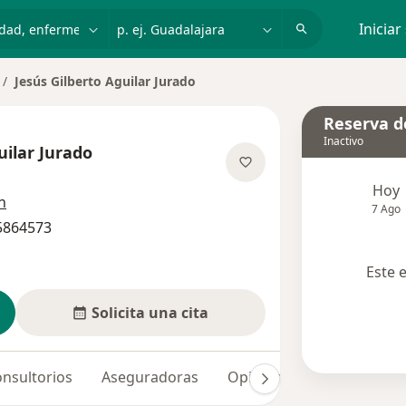
dad, enfermedad o nombre
p. ej. Guadalajara
Iniciar
Jesús Gilberto Aguilar Jurado
mbiar de ciudad
Reserva de
Inactivo
uilar Jurado
re las especializaciones
Hoy
n
7 Ago
 5864573
Este 
Solicita una cita
nsultorios
Aseguradoras
Opiniones (8)
Dudas so