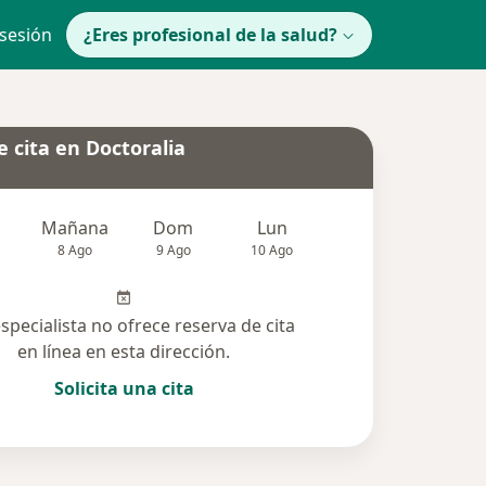
 sesión
¿Eres profesional de la salud?
 cita en Doctoralia
Mañana
Dom
Lun
Mar
Mié
8 Ago
9 Ago
10 Ago
11 Ago
12 Ag
especialista no ofrece reserva de cita
en línea en esta dirección.
Solicita una cita
lucionadas (3)