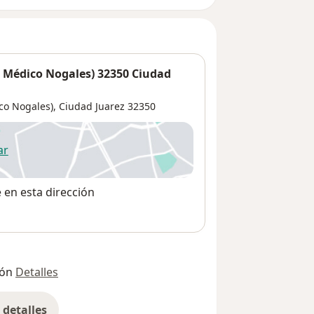
o Médico Nogales) 32350 Ciudad
co Nogales),
Ciudad Juarez
32350
ar
 abre en una nueva pestaña
e en esta dirección
ión
Detalles
detalles