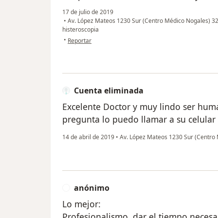
17 de julio de 2019
•
Av. López Mateos 1230 Sur (Centro Médico Nogales) 3
histeroscopia
en opinión del usuario Cuenta eliminada
•
Reportar
Cuenta eliminada
Excelente Doctor y muy lindo ser hu
pregunta lo puedo llamar a su celular
14 de abril de 2019
•
Av. López Mateos 1230 Sur (Centro
anónimo
A
Lo mejor:
Profesionalismo, dar el tiempo necesa