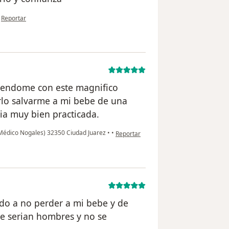
en opinión del usuario anónimo
•
Reportar
iendome con este magnifico
rlo salvarme a mi bebe de una
a muy bien practicada.
en opinión del usuario usuario
Médico Nogales) 32350 Ciudad Juarez
•
•
Reportar
do a no perder a mi bebe y de
ue serian hombres y no se