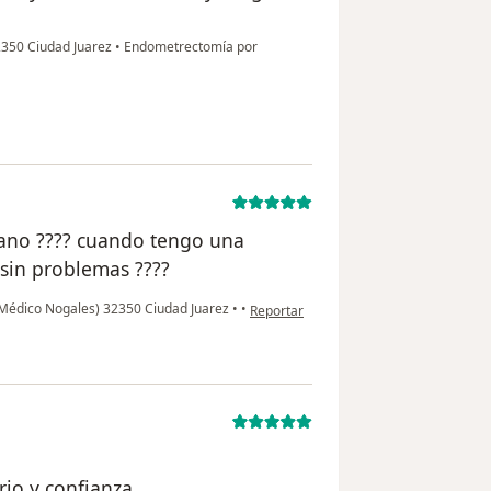
2350 Ciudad Juarez
•
Endometrectomía por
mano ???? cuando tengo una
 sin problemas ????
en opinión del usuario Cuenta eliminad
 Médico Nogales) 32350 Ciudad Juarez
•
•
Reportar
rio y confianza