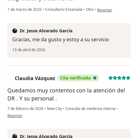
en opinión del usuario 
1 de marzo de 2026
•
Consultorio Ensenada
•
Otro
•
Reportar
Dr. Jesse Alvarado García
Gracias, me da gusto y estoy a su servicio
13 de abril de 2026
Claudia Vázquez
Cita verificada
C
Quedamos muy contentos con la atención del
DR . Y su personal .
7 de febrero de 2026
•
New City
•
Consulta de medicina interna
•
en opinión del usuario Claudia Vázquez
Reportar
Dr. Jesse Alvarado García