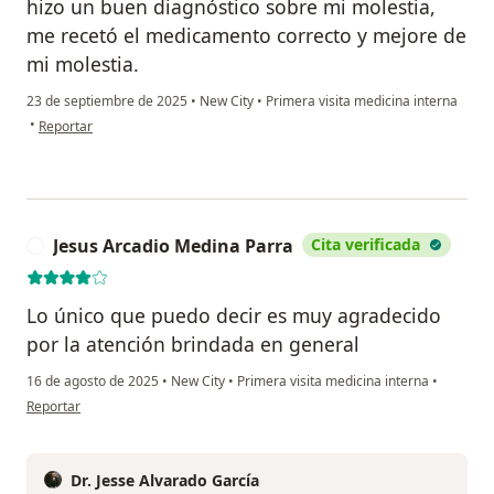
hizo un buen diagnóstico sobre mi molestia,
me recetó el medicamento correcto y mejore de
mi molestia.
23 de septiembre de 2025
•
New City
•
Primera visita medicina interna
en opinión del usuario Mario Merino
•
Reportar
Jesus Arcadio Medina Parra
Cita verificada
J
Lo único que puedo decir es muy agradecido
por la atención brindada en general
16 de agosto de 2025
•
New City
•
Primera visita medicina interna
•
en opinión del usuario Jesus Arcadio Medina Parra
Reportar
Dr. Jesse Alvarado García