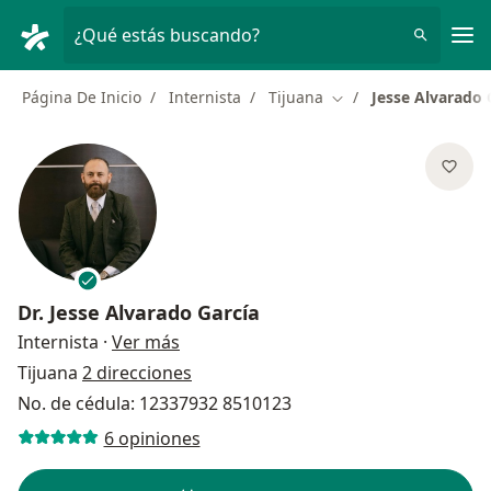
Men
¿Qué estás buscando?
Página De Inicio
Internista
Tijuana
Jesse Alvarado 
Cambiar de ciudad
Dr.
Jesse Alvarado García
sobre las especializaciones
Internista
·
Ver más
Tijuana
2 direcciones
No. de cédula: 12337932 8510123
6 opiniones