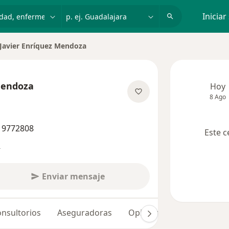
dad, enfermedad o nombre
p. ej. Guadalajara
Iniciar
Javier Enríquez Mendoza
iar de ciudad
Mendoza
Hoy
8 Ago
sobre las especializaciones
6 9772808
Este c
s
Enviar mensaje
nsultorios
Aseguradoras
Opiniones (137)
Dudas