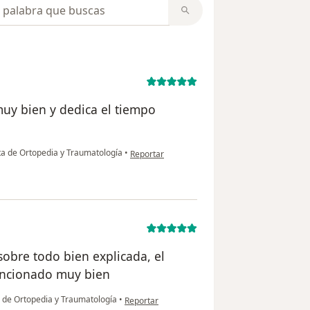
opiniones
muy bien y dedica el tiempo
en opinión del usuario RXA
a de Ortopedia y Traumatología
•
Reportar
 sobre todo bien explicada, el
uncionado muy bien
en opinión del usuario Carlos Castillo
 de Ortopedia y Traumatología
•
Reportar