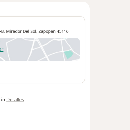
-B,
Mirador Del Sol
,
Zapopan
45116
ar
 abre en una nueva pestaña
ión
Detalles