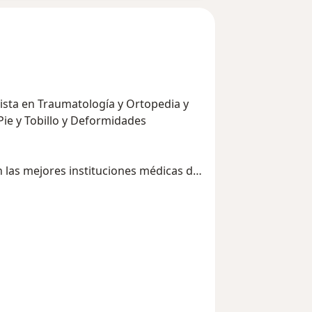
lista en Traumatología y Ortopedia y
Pie y Tobillo y Deformidades
n las mejores instituciones médicas del
acionales e internacionales más
nológico de Monterrey Campus
niversidad San Pablo CEU de Madrid,
Traumatología y Ortopedia en el
Alcalde avalada por la Universidad