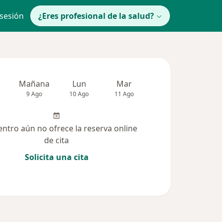
 sesión
¿Eres profesional de la salud?
Mañana
Lun
Mar
Mié
Jue
9 Ago
10 Ago
11 Ago
12 Ago
13 Ag
entro aún no ofrece la reserva online
de cita
Solicita una cita
 solucionadas (5)