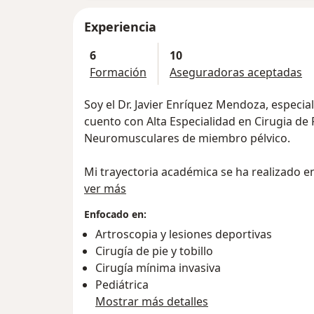
Experiencia
6
10
Formación
Aseguradoras aceptadas
Soy el Dr. Javier Enríquez Mendoza, especia
cuento con Alta Especialidad en Cirugia de 
Neuromusculares de miembro pélvico.
Mi trayectoria académica se ha realizado e
Sobre mí
país con el respaldo de las universidades n
ver más
reconocidas en el ámbito médico.
Enfocado en:
Artroscopia y lesiones deportivas
Me formé como médico cirujano en el Tec
Cirugía de pie y tobillo
Monterrey con estancia quirúrgica en la U
Cirugía mínima invasiva
España.
Pediátrica
Posteriormente realicé mi Especialidad en 
Mostrar más detalles
Hospital Civil de Guadalajara Fray Antonio 