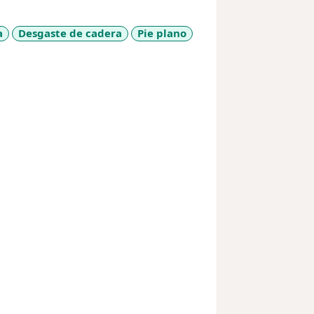
irugía de Pie y Tobillo y Deformidades
a
Desgaste de cadera
Pie plano
de Rehabilitación avalada por la UNAM
en la Universidad de Barcelona -
 experiencia que me respaldan de una
 a resolver problemas de salud que
la calidad de vida, función y eliminar