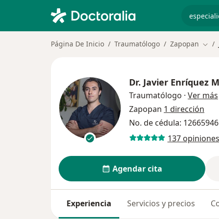
especiali
Página De Inicio
Traumatólogo
Zapopan
Camb
Dr.
Javier Enríquez 
Traumatólogo
·
Ver más
Zapopan
1 dirección
No. de cédula: 1266594
137 opinione
Agendar cita
Experiencia
Servicios y precios
Co