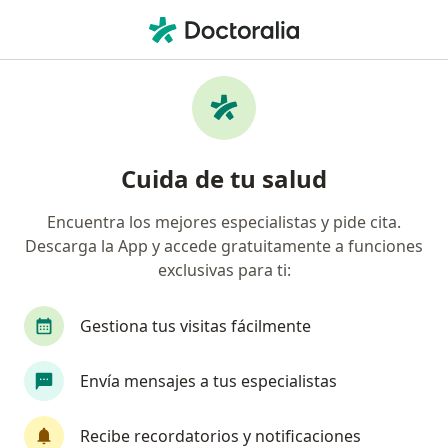
Men
Infectólogo • Cuautitlan Izcalli, México
Filtros
Seguro
Mapa
Infectólogos en Cuautitlan Izcalli
Cuida de tu salud
Encuentra los mejores especialistas y pide cita.
Descarga la App y accede gratuitamente a funciones
exclusivas para ti:
Gestiona tus visitas fácilmente
Destacado
Envía mensajes a tus especialistas
Dr. Aaron Molina Jaimes
·
Ver más
Infectólogo, Internista
Recibe recordatorios y notificaciones
240 opiniones