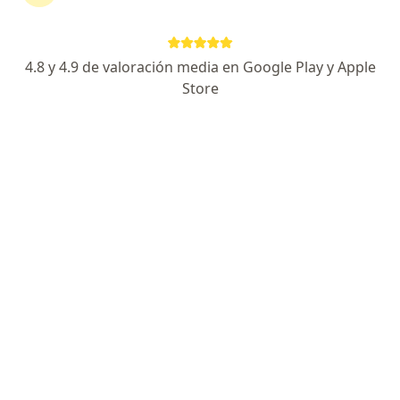
Av. 1ro. de Mayo, Lote 34, Mz. C-34-C, Cuautitlan Izcalli
•
Mapa
Hospital Star Médica Luna Parc
4.8 y 4.9 de valoración media en Google Play y Apple
Consulta en línea
$1,000
Store
Este especialista no ofrece reserva de cita en línea en esta dirección.
Solicita una cita
Dra. Brenda Lizette Rocha González
·
Ver más
Infectólogo, Internista
7 opiniones