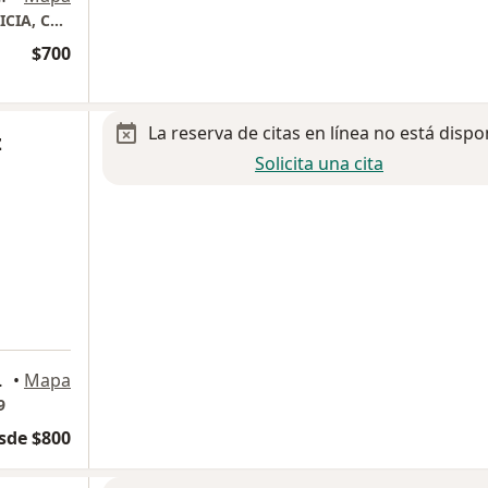
CONSULTORIO DE GINECOLOGIA Y OBSTETRICIA, COLPOSCOPIA INTEGRAL
$700
La reserva de citas en línea no está dispo
z
Solicita una cita
tlan Izcalli
•
Mapa
9
sde $800