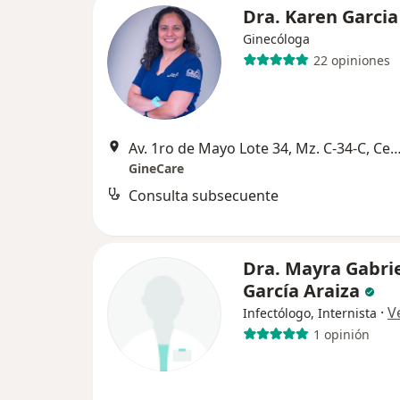
Dra. Karen Garci
Ginecóloga
22 opiniones
Av. 1ro de Mayo Lote 34, Mz. C-34-C, Centro Urbano Pte, Cuauti
GineCare
Consulta subsecuente
Dra. Mayra Gabri
García Araiza
·
V
Infectólogo, Internista
1 opinión