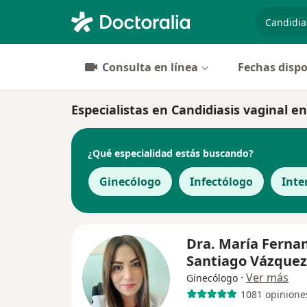
especiali
Consulta en línea
Fechas dispo
Especialistas en Candidiasis vaginal en
¿Qué especialidad estás buscando?
Ginecólogo
Infectólogo
Inte
Dra. María Ferna
Santiago Vázque
·
Ver más
Ginecólogo
1081 opinione