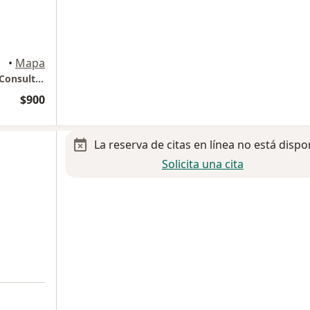
calli
•
Mapa
Consultorio Privado Star medica Luna Park Consultorio 712-B
$900
La reserva de citas en línea no está dispo
Solicita una cita