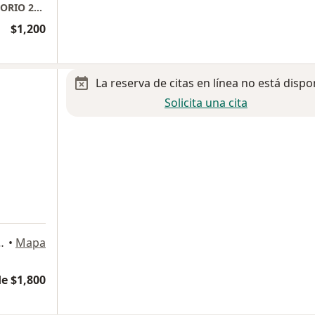
STAR MEDICA LUNA PARC PISO 12 CONSULTORIO 20 (1220)
$1,200
La reserva de citas en línea no está dispo
Solicita una cita
Z c-24, Centro Urbano, 54700, Cuautitlan Izcalli
•
Mapa
e $1,800