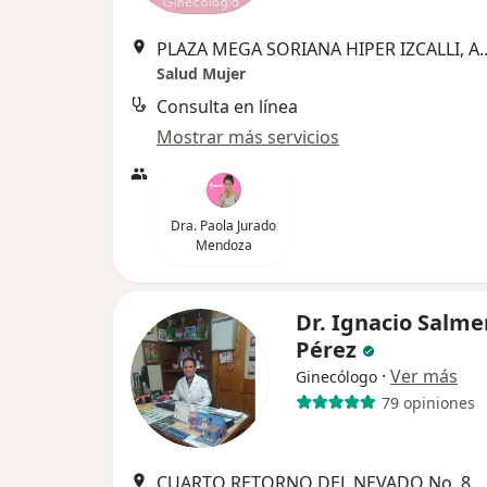
PLAZA MEGA SORIANA HIPER IZCALLI, Av. Primero de Mayo M
Salud Mujer
Consulta en línea
Mostrar más servicios
Dra. Paola Jurado
Mendoza
Dr. Ignacio Salme
Pérez
·
Ver más
Ginecólogo
79 opiniones
CUARTO RETORNO DEL NEVADO No. 8, COL. JA