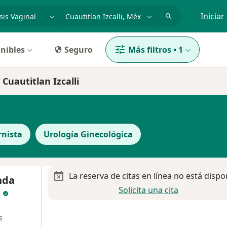
dad, enfermedad o nombre
p. ej. Guadalajara
Iniciar
nibles
Seguro
Más filtros
•
1
 Cuautitlan Izcalli
rnista
Urología Ginecológica
La reserva de citas en línea no está dispo
nda
Solicita una cita
z
s