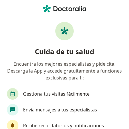
Men
Neumonía • Cuautitlan Izcalli, México
Filtros
• 1
Seguro
Mapa
Especialistas en Neumonía en Cuautitlan
Cuida de tu salud
Izcalli
Encuentra los mejores especialistas y pide cita.
Descarga la App y accede gratuitamente a funciones
¿Qué especialidad estás buscando?
exclusivas para ti:
Pediatra
Neumólogo
Internista
Infe
Gestiona tus visitas fácilmente
Envía mensajes a tus especialistas
Recibe recordatorios y notificaciones