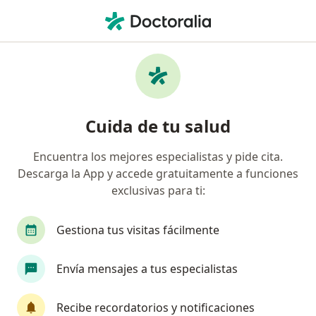
Men
Ginecólogo • Montes De Amé, Mérida, Yucatán
Filtros
Seguro
Mapa
Ginecólogos en Montes De Amé, Mérida
Cuida de tu salud
Encuentra los mejores especialistas y pide cita.
Descarga la App y accede gratuitamente a funciones
exclusivas para ti:
Gestiona tus visitas fácilmente
Jos González
Envía mensajes a tus especialistas
·
Ver más
Ginecólogo
318 opiniones
Recibe recordatorios y notificaciones