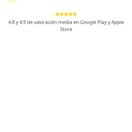
Especialista de confianza
Dirección
En línea
4.8 y 4.9 de valoración media en Google Play y Apple
Store
Calle 24 S/N, Temozon Norte, Santa Gertrudis Copo, 97305 Mérida, Yuc, Mérida
•
Mapa
Jos González. Hospital Faro del Mayab
Primera visita Ginecología y Obstetricia
$1,200
Este especialista no ofrece reserva de cita en línea en esta dirección.
Solicita una cita