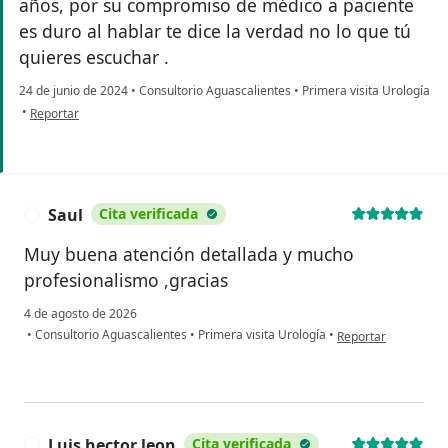
años, por su compromiso de médico a paciente
es duro al hablar te dice la verdad no lo que tú
quieres escuchar .
24 de junio de 2024
•
Consultorio Aguascalientes
•
Primera visita Urología
en opinión del usuario Guerrero
•
Reportar
Saul
Cita verificada
S
Muy buena atención detallada y mucho
profesionalismo ,gracias
4 de agosto de 2026
en opinión del usuar
•
Consultorio Aguascalientes
•
Primera visita Urología
•
Reportar
Luis hector leon
Cita verificada
L