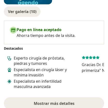
Ver galería (10)
Pago en línea aceptado
Ahorra tiempo antes de la visita.
Destacados
Experto cirugía de próstata,
piedras y tumores
Gracias Dr. Es
Especialista en cirugía láser y
primeriza" No
mínima invasión
para los cuid
Especialista en infertilidad
papá. Muy bue
masculina avanzada
sentía como 
primerizos no
res...
Mostrar más detalles
sobre la experiencia