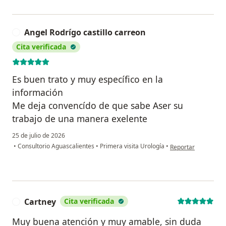
Angel Rodrígo castillo carreon
A
Cita verificada
Es buen trato y muy específico en la
información
Me deja convencído de que sabe Aser su
trabajo de una manera exelente
25 de julio de 2026
en opinión del usuar
•
Consultorio Aguascalientes
•
Primera visita Urología
•
Reportar
Cartney
Cita verificada
C
Muy buena atención y muy amable, sin duda