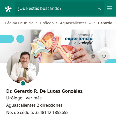
Men
¿Qué estás buscando?
Página De Inicio
Urólogo
Aguascalientes
Gerardo R
Cambiar de ciu
Dr.
Gerardo R. De Lucas González
sobre las especializaciones
Urólogo
·
Ver más
Aguascalientes
2 direcciones
No. de cédula: 3248142 1858658