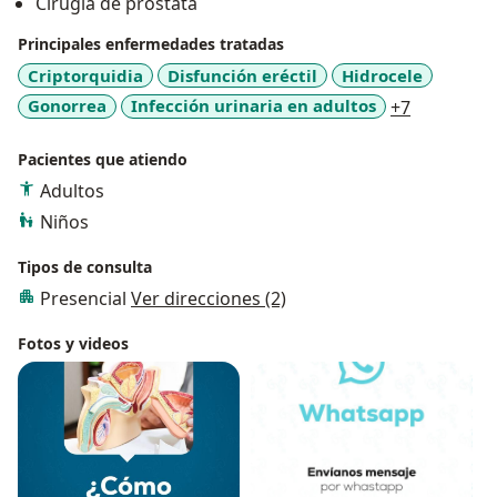
Cirugía de próstata
Principales enfermedades tratadas
Criptorquidia
Disfunción eréctil
Hidrocele
a11y_sr_m
Gonorrea
Infección urinaria en adultos
+7
Pacientes que atiendo
Adultos
Niños
Tipos de consulta
Presencial
Ver direcciones (2)
Fotos y videos