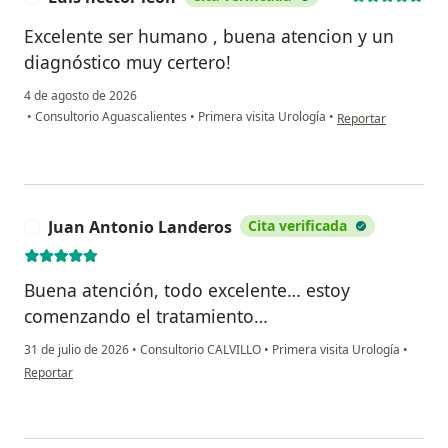
Excelente ser humano , buena atencion y un
diagnóstico muy certero!
4 de agosto de 2026
en opinión del usuar
•
Consultorio Aguascalientes
•
Primera visita Urología
•
Reportar
Juan Antonio Landeros
Cita verificada
J
Buena atención, todo excelente… estoy
comenzando el tratamiento…
31 de julio de 2026
•
Consultorio CALVILLO
•
Primera visita Urología
•
en opinión del usuario Juan Antonio Landeros
Reportar