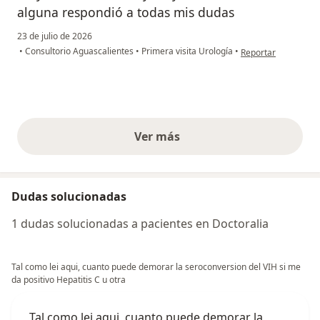
alguna respondió a todas mis dudas
23 de julio de 2026
en opinión del usua
•
Consultorio Aguascalientes
•
Primera visita Urología
•
Reportar
Ver más
opiniones anteriores
Dudas solucionadas
1 dudas solucionadas a pacientes en Doctoralia
Tal como lei aqui, cuanto puede demorar la seroconversion del VIH si me
da positivo Hepatitis C u otra
Tal como lei aqui, cuanto puede demorar la