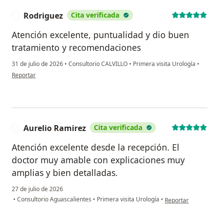
Rodriguez
Cita verificada
R
Atención excelente, puntualidad y dio buen
tratamiento y recomendaciones
31 de julio de 2026
•
Consultorio CALVILLO
•
Primera visita Urología
•
en opinión del usuario Rodriguez
Reportar
Aurelio Ramirez
Cita verificada
A
Atención excelente desde la recepción. El
doctor muy amable con explicaciones muy
amplias y bien detalladas.
27 de julio de 2026
en opinión del usua
•
Consultorio Aguascalientes
•
Primera visita Urología
•
Reportar