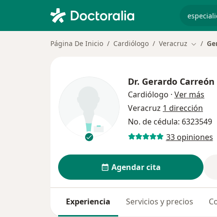
especiali
Página De Inicio
Cardiólogo
Veracruz
Ge
Cambiar
Dr.
Gerardo Carreón 
sob
Cardiólogo
·
Ver más
Veracruz
1 dirección
No. de cédula: 6323549
33 opiniones
Agendar cita
Experiencia
Servicios y precios
Co