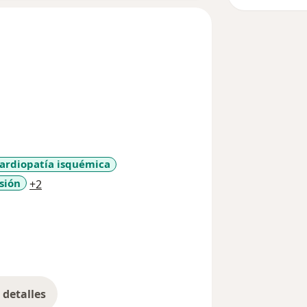
ardiopatía isquémica
a11y_sr_more_diseases
sión
+2
detalles
bre la experiencia