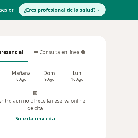
 sesión
¿Eres profesional de la salud?
presencial
Consulta en línea
resencial
Consulta en línea
Mañana
Dom
Lun
Mar
Mié
8 Ago
9 Ago
10 Ago
11 Ago
12 Ag
entro aún no ofrece la reserva online
de cita
Solicita una cita