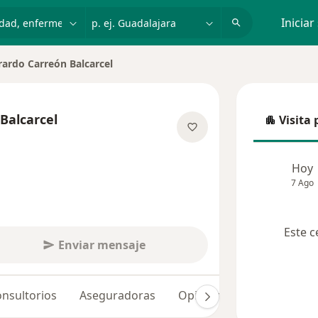
dad, enfermedad o nombre
p. ej. Guadalajara
Iniciar
rardo Carreón Balcarcel
 de ciudad
Balcarcel
Visita 
Visita p
re las especializaciones
Hoy
7 Ago
Este c
Enviar mensaje
nsultorios
Aseguradoras
Opiniones (33)