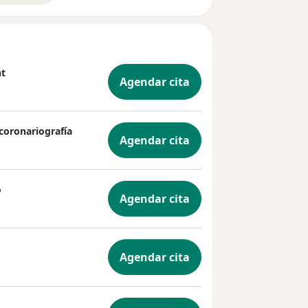
nt
Agendar cita
coronariografía
Agendar cita
o
Agendar cita
Agendar cita