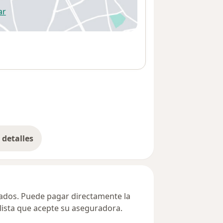
ar
 abre en una nueva pestaña
detalles
bre la dirección
ivados. Puede pagar directamente la
alista que acepte su aseguradora.