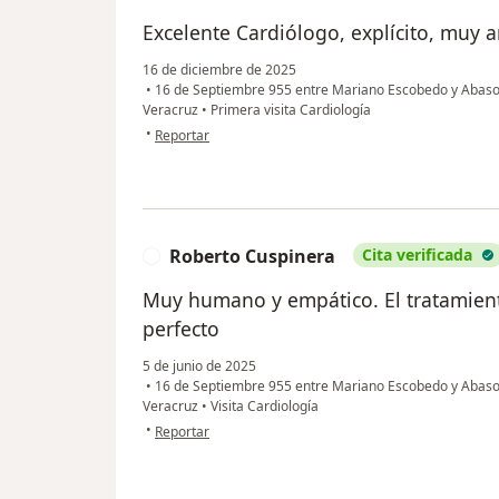
Excelente Cardiólogo, explícito, muy 
16 de diciembre de 2025
•
16 de Septiembre 955 entre Mariano Escobedo y Abasolo
Veracruz
•
Primera visita Cardiología
en opinión del usuario Raquel Jiménez Betancourt
•
Reportar
Roberto Cuspinera
Cita verificada
R
Muy humano y empático. El tratamien
perfecto
5 de junio de 2025
•
16 de Septiembre 955 entre Mariano Escobedo y Abasolo
Veracruz
•
Visita Cardiología
en opinión del usuario Roberto Cuspinera
•
Reportar