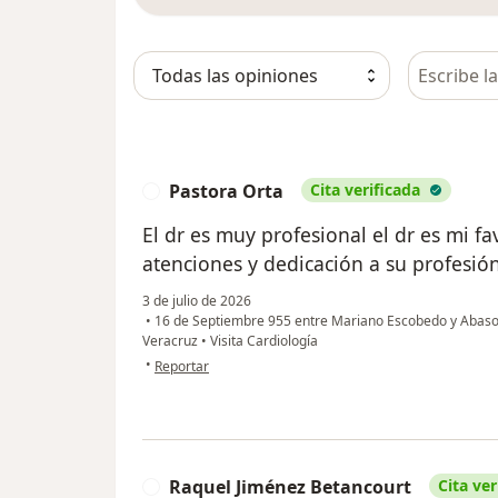
Busca en 
Pastora Orta
Cita verificada
P
El dr es muy profesional el dr es mi f
atenciones y dedicación a su profesió
3 de julio de 2026
•
16 de Septiembre 955 entre Mariano Escobedo y Abasolo
Veracruz
•
Visita Cardiología
en opinión del usuario Pastora Orta
•
Reportar
Raquel Jiménez Betancourt
Cita ver
R