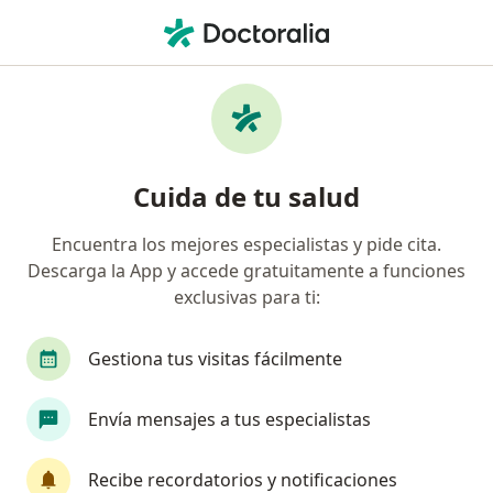
Men
Cardiólogo • Veracruz, Veracruz
Filtros
Seguro:
Pan-American
Cardiólogos recomendados de Pan-
Cuida de tu salud
American en Veracruz
Encuentra los mejores especialistas y pide cita.
Descarga la App y accede gratuitamente a funciones
exclusivas para ti:
Gestiona tus visitas fácilmente
Envía mensajes a tus especialistas
Destacado
Dr. Marcelo Utrera Lagunas
Recibe recordatorios y notificaciones
·
Ver más
Cardiólogo