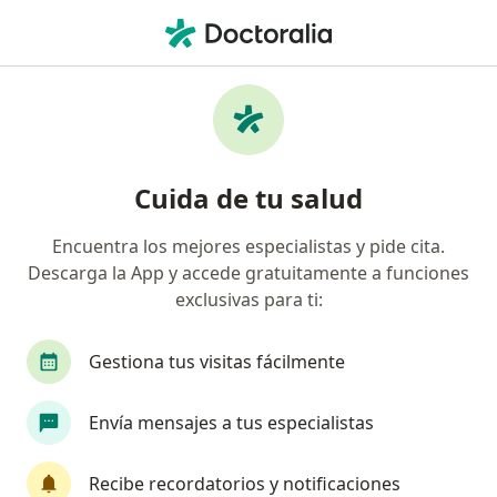
Men
Cardiólogo • Reserva Tarimoya I, Veracruz, Veracruz
Filtros
Seguro
Mapa
Cardiólogos en Reserva Tarimoya I,
Cuida de tu salud
Veracruz
Encuentra los mejores especialistas y pide cita.
Descarga la App y accede gratuitamente a funciones
exclusivas para ti:
Gestiona tus visitas fácilmente
Envía mensajes a tus especialistas
Dr. Esteban Herrera Tepatlan
·
Ver más
Cardiólogo
Recibe recordatorios y notificaciones
6 opiniones