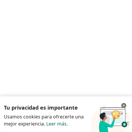
Felipe De Jesus Sandoval Bartolome
Cardiólogo
La Malinche,100 A,Los Volcanes,, Veracruz
•
Mapa
Este especialista no ofrece reserva de cita en línea en esta dirección.
Solicita una cita
Tu privacidad es importante
Ir a la app
Usamos cookies para ofrecerte una
mejor experiencia.
Leer más
.
Continuar en el navegador